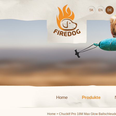
SK
EN
DE
Home
Produkte
Home
> Chuckit! Pro 18M Max Glow Ballschleud