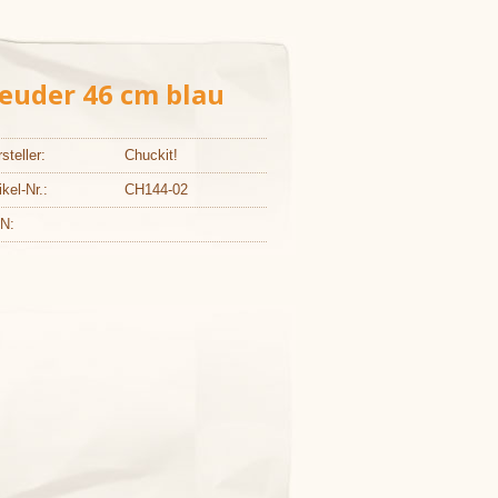
leuder 46 cm blau
steller:
Chuckit!
ikel-Nr.:
CH144-02
N: