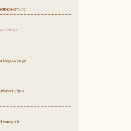
uktbezeichnung
aun/beige
nkelgrau/beige
nkelgrau/gelb
chwarz/pink