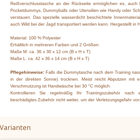
Reißverschlusstasche an der Rückseite ermöglichen es, auch 
Pocketdummys, Dummyballs oder Utensilien wie Handy oder Schlüs
verstauen. Das spezielle wasserdicht beschichtete Innenmaterial 
auch Wild bei der Jagd transportiert werden kann. Hergestellt in 
Material: 100 % Polyester
Erhältlich in mehreren Farben und 2 Größen:
Maße M: ca. 36 x 30 x 12 cm (B x H x T)
Maße L: ca. 42 x 36 x 14 cm (B x H x T)
Pflegehinweise:
Falls die Dummytasche nach dem Training nass is
in der direkten Sonne) trocknen. Meist reicht Abputzen mit 
Verschmutzung ist Handwäsche bei 30 °C möglich.
Kontrollieren Sie regelmäßig Ihr Trainingszubehör nach
beschädigtes Zubehör nicht weiter, um der Verletzungsgefahr vo
Varianten