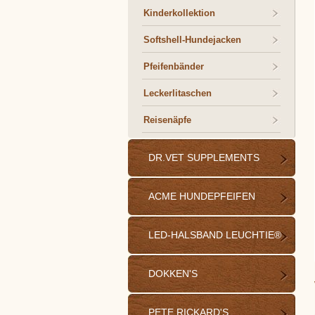
Kinderkollektion
Softshell-Hundejacken
Pfeifenbänder
Leckerlitaschen
Reisenäpfe
DR.VET SUPPLEMENTS
ACME HUNDEPFEIFEN
LED-HALSBAND LEUCHTIE®
DOKKEN'S
PETE RICKARD'S