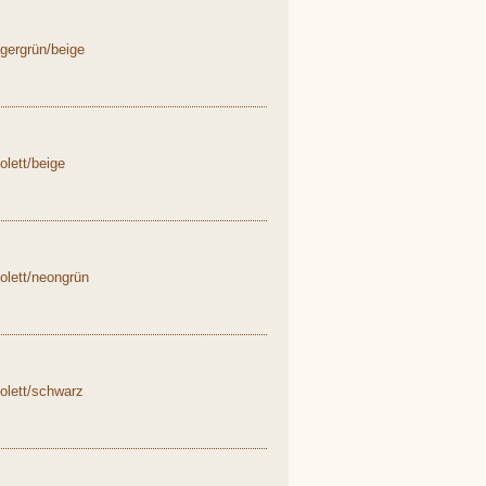
gergrün/beige
lett/beige
olett/neongrün
olett/schwarz