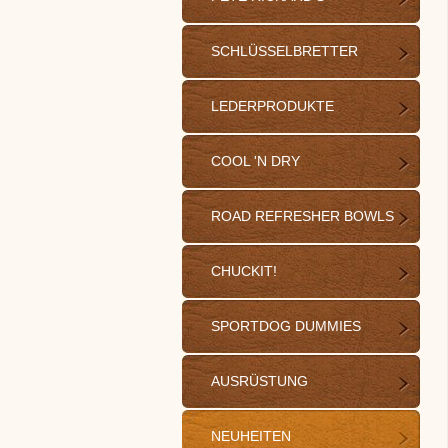
SCHLÜSSELBRETTER
LEDERPRODUKTE
COOL 'N DRY
ROAD REFRESHER BOWLS
CHUCKIT!
SPORTDOG DUMMIES
AUSRÜSTUNG
NEUHEITEN