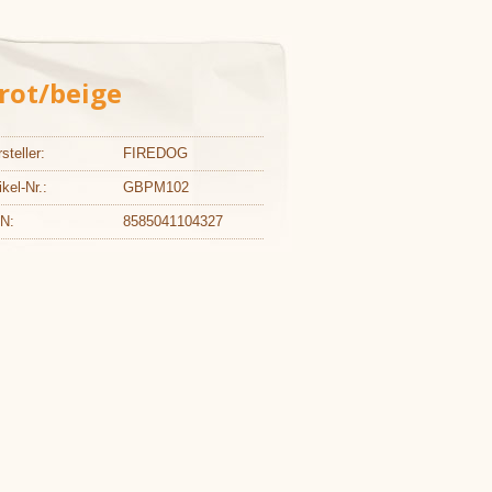
rot/beige
steller:
FIREDOG
ikel-Nr.:
GBPM102
N:
8585041104327