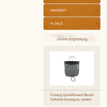
ANGEBOT
% SALE
Unsere Empfehlung
Firedog QuickReward Beutel
Softshell dunielgrau meliert