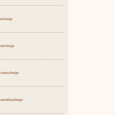
au/beige
aki/beige
chwarz/beige
rineblau/beige