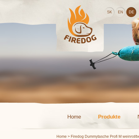
SK
EN
DE
Home
Produkte
Home
> Firedog Dummytasche Profi M weinrot/b