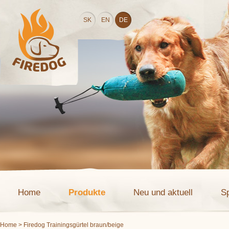
SK
EN
DE
Home
Produkte
Neu und aktuell
S
Home
> Firedog Trainingsgürtel braun/beige