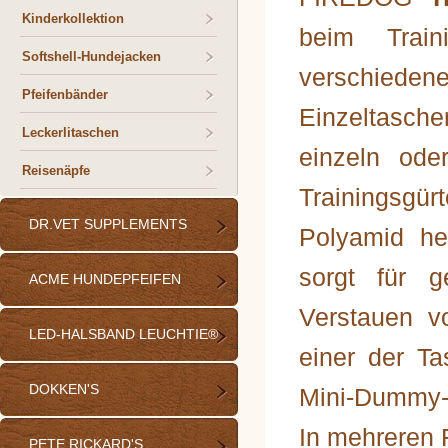
Kinderkollektion
beim Trai
Softshell-Hundejacken
verschiedene
Pfeifenbänder
Einzeltasch
Leckerlitaschen
einzeln ode
Reisenäpfe
Trainingsgü
DR.VET SUPPLEMENTS
Polyamid he
sorgt für 
ACME HUNDEPFEIFEN
Verstauen v
LED-HALSBAND LEUCHTIE®
einer der T
DOKKEN'S
Mini-Dummy-
In mehreren 
PETE RICKARD'S