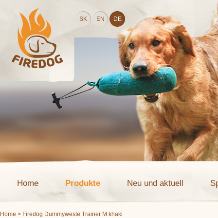
SK
EN
DE
Home
Produkte
Neu und aktuell
S
Home
> Firedog Dummyweste Trainer M khaki