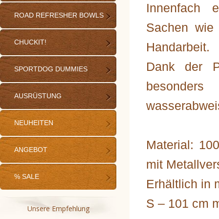
Innenfach e
ROAD REFRESHER BOWLS
Sachen wie 
CHUCKIT!
Handarbeit.
Dank der Po
SPORTDOG DUMMIES
besonders 
AUSRÜSTUNG
wasserabwei
NEUHEITEN
Material: 10
ANGEBOT
mit Metallver
% SALE
Erhältlich i
S – 101 cm 
Unsere Empfehlung