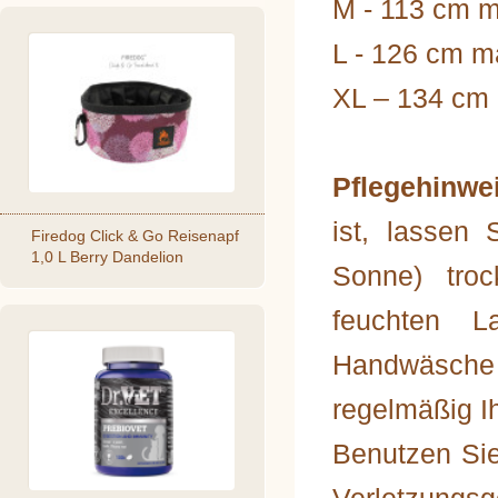
M - 113 cm 
L - 126 cm 
XL – 134 cm
Pflegehinwe
ist, lassen 
Firedog Click & Go Reisenapf
1,0 L Berry Dandelion
Sonne) troc
feuchten L
Handwäsche
regelmäßig I
Benutzen Sie