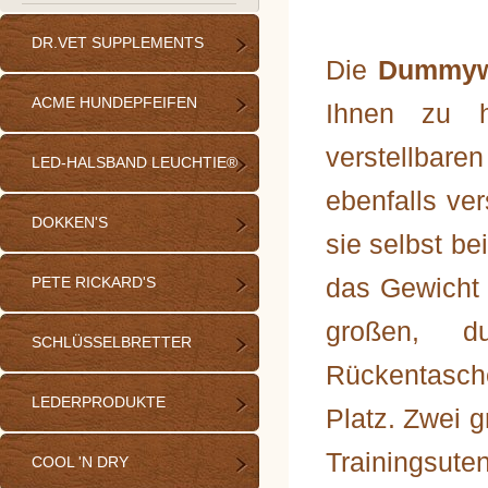
DR.VET SUPPLEMENTS
Die
Dummywe
ACME HUNDEPFEIFEN
Ihnen zu h
verstellbar
LED-HALSBAND LEUCHTIE®
ebenfalls ver
DOKKEN'S
sie selbst be
das Gewicht 
PETE RICKARD'S
großen, d
SCHLÜSSELBRETTER
Rückentasc
LEDERPRODUKTE
Platz. Zwei 
Trainingsut
COOL 'N DRY