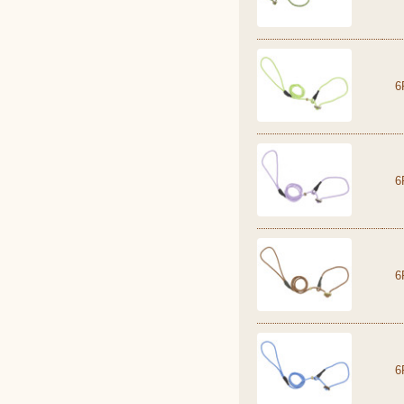
6
6
6
6