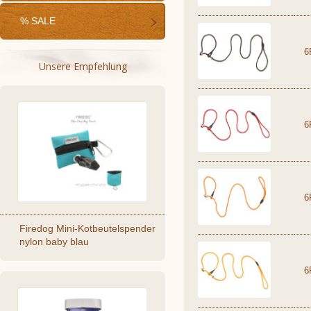
% SALE
6
Unsere Empfehlung
6
6
Firedog Mini-Kotbeutelspender
nylon baby blau
6