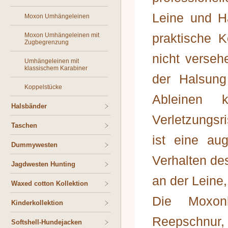
Leine und H
Moxon Umhängeleinen
praktische K
Moxon Umhängeleinen mit
Zugbegrenzung
nicht verse
Umhängeleinen mit
klassischem Karabiner
der Halsung
Koppelstücke
Ableinen 
Halsbänder
Verletzungsri
Taschen
ist eine au
Dummywesten
Verhalten de
Jagdwesten Hunting
an der Leine,
Waxed cotton Kollektion
Die Moxonl
Kinderkollektion
Reepschnur, 
Softshell-Hundejacken