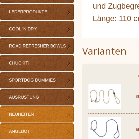
und Zugbegr
LEDERPRODUKTE
Länge: 110 c
COOL 'N DRY
ROAD REFRESHER BOWLS
Varianten
CHUCKIT!
SPORTDOG DUMMIES
AUSRÜSTUNG
6
NEUHEITEN
6
ANGEBOT