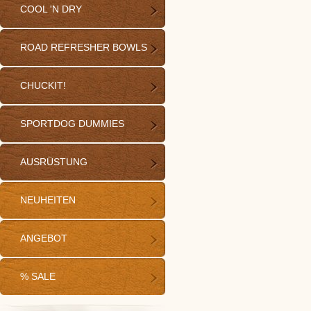
COOL 'N DRY
ROAD REFRESHER BOWLS
CHUCKIT!
SPORTDOG DUMMIES
AUSRÜSTUNG
NEUHEITEN
ANGEBOT
% SALE