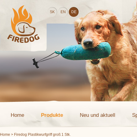
SK
EN
DE
Home
Produkte
Neu und aktuell
S
Home
> Firedog Plastikwurfgriff groß 1 Stk.