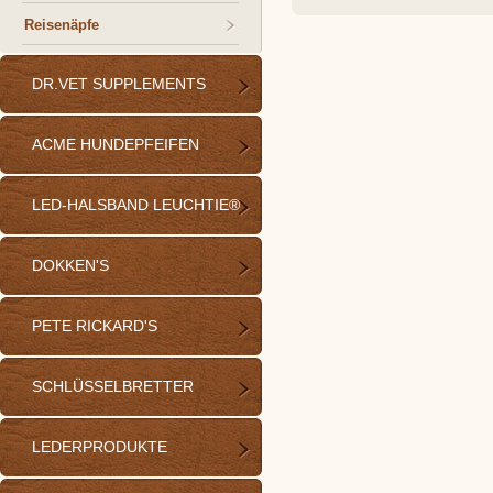
Reisenäpfe
DR.VET SUPPLEMENTS
ACME HUNDEPFEIFEN
LED-HALSBAND LEUCHTIE®
DOKKEN'S
PETE RICKARD'S
SCHLÜSSELBRETTER
LEDERPRODUKTE