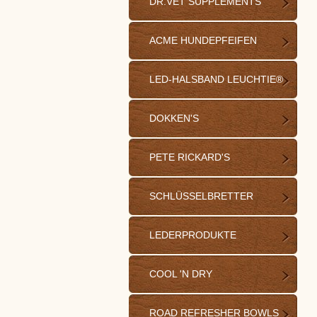
DR.VET SUPPLEMENTS
ACME HUNDEPFEIFEN
LED-HALSBAND LEUCHTIE®
DOKKEN'S
PETE RICKARD'S
SCHLÜSSELBRETTER
LEDERPRODUKTE
COOL 'N DRY
ROAD REFRESHER BOWLS