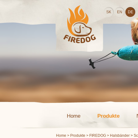
SK
EN
DE
Home
Produkte
Home
>
Produkte
>
FIREDOG
>
Halsbänder
> S