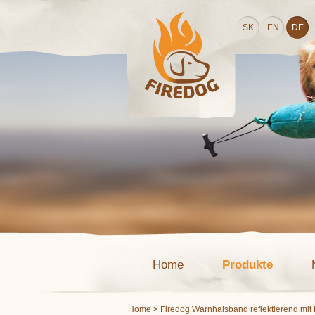
SK
EN
DE
Home
Produkte
Home
> Firedog Warnhalsband reflektierend mit