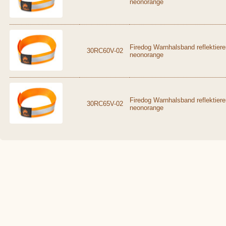
neonorange
Firedog Warnhalsband reflektier
30RC60V-02
neonorange
Firedog Warnhalsband reflektier
30RC65V-02
neonorange