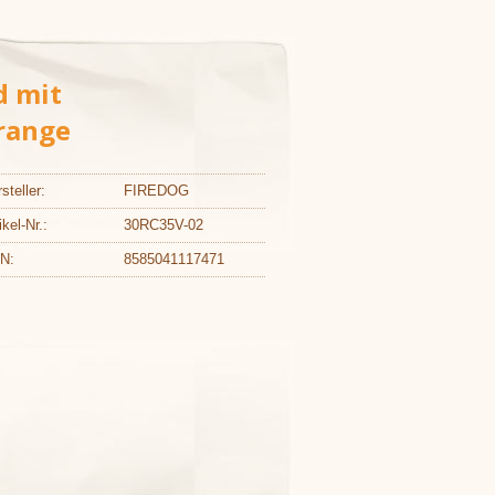
d mit
range
steller:
FIREDOG
ikel-Nr.:
30RC35V-02
N:
8585041117471