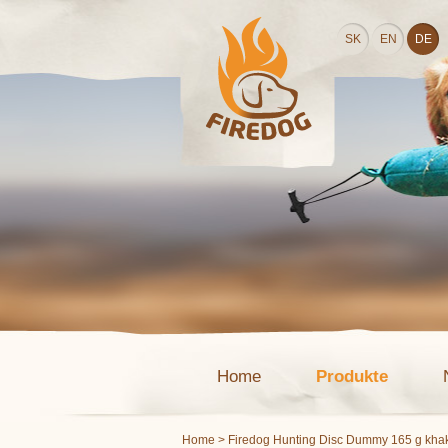
SK
EN
DE
Home
Produkte
Home
> Firedog Hunting Disc Dummy 165 g kha