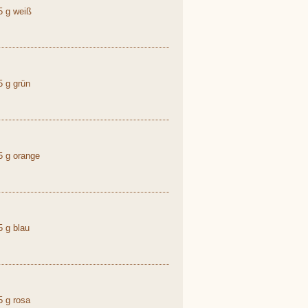
5 g weiß
 g grün
5 g orange
 g blau
 g rosa