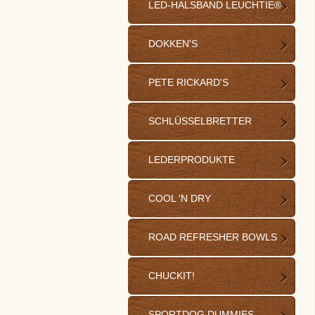
LED-HALSBAND LEUCHTIE®
DOKKEN'S
PETE RICKARD'S
SCHLÜSSELBRETTER
LEDERPRODUKTE
COOL 'N DRY
ROAD REFRESHER BOWLS
CHUCKIT!
SPORTDOG DUMMIES