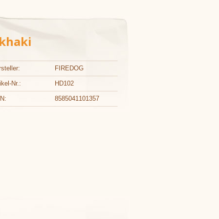
khaki
steller:
FIREDOG
ikel-Nr.:
HD102
N:
8585041101357