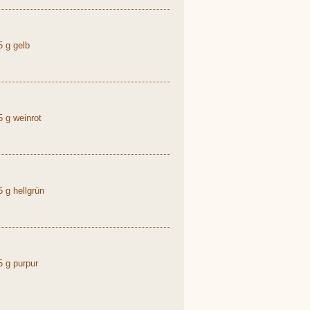
 g gelb
 g weinrot
 g hellgrün
 g purpur