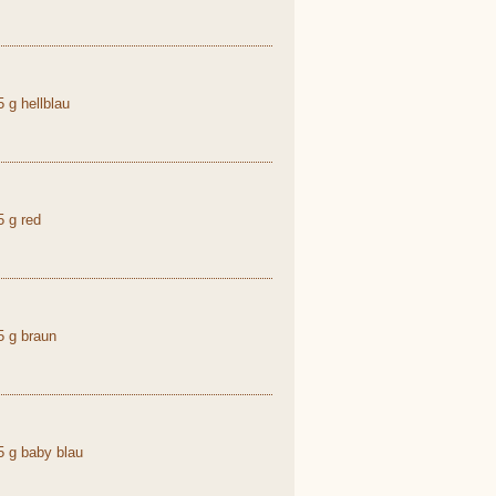
 g hellblau
 g red
5 g braun
 g baby blau