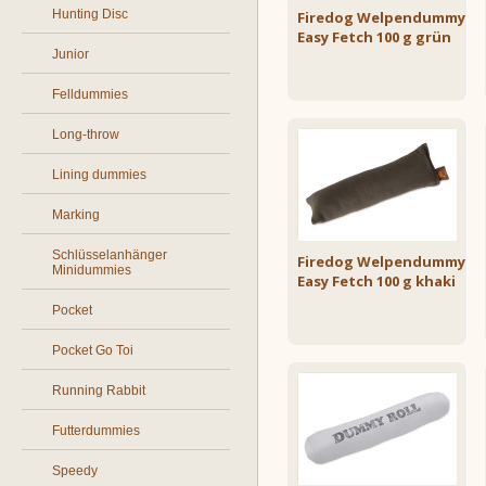
Hunting Disc
Firedog Welpendummy
Easy Fetch 100 g grün
Junior
Felldummies
Long-throw
Lining dummies
Marking
Schlüsselanhänger
Firedog Welpendummy
Minidummies
Easy Fetch 100 g khaki
Pocket
Pocket Go Toi
Running Rabbit
Futterdummies
Speedy