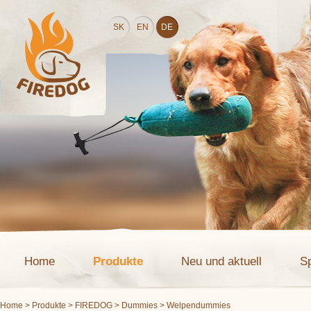
SK
EN
DE
Home
Produkte
Neu und aktuell
S
Home
>
Produkte
>
FIREDOG
>
Dummies
> Welpendummies