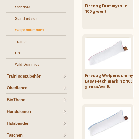
Firedog Dummyrolle
Standard
100 g weiß
Standard soft
Welpendummies
Trainer
Uni
Wild Dummies
Firedog Welpendummy
Trainingszubehör
Easy Fetch marking 100
g rosa/weiß
Obedience
BioThane
Hundeleinen
Halsbänder
Taschen