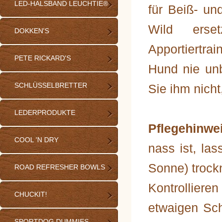
LED-HALSBAND LEUCHTIE®
für Beiß- un
Wild erse
DOKKEN'S
Apportiertrai
PETE RICKARD'S
Hund nie un
SCHLÜSSELBRETTER
Sie ihm nich
LEDERPRODUKTE
Pflegehinwe
COOL 'N DRY
nass ist, las
Sonne) trock
ROAD REFRESHER BOWLS
Kontrolliere
CHUCKIT!
etwaigen Sc
SPORTDOG DUMMIES