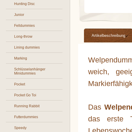
Hunting Disc
Junior
Felldummies
Artikelbeschreibung
Long-throw
Lining dummies
Welpendummy 
Marking
Schlüsselanhänger
weich, geei
Minidummies
Markierfähigk
Pocket
Pocket Go Toi
Das
Welpen
Running Rabbit
das erste 
Futterdummies
Speedy
Lebenswoche