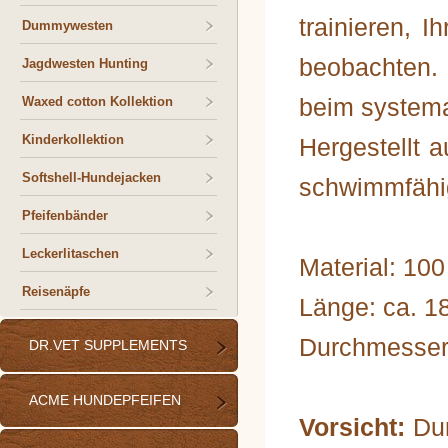
trainieren,
Dummywesten
beobachten. 
Jagdwesten Hunting
beim systema
Waxed cotton Kollektion
Kinderkollektion
Hergestellt 
Softshell-Hundejacken
schwimmfähig
Pfeifenbänder
Leckerlitaschen
Material: 10
Reisenäpfe
Länge: ca. 1
Durchmesser:
DR.VET SUPPLEMENTS
ACME HUNDEPFEIFEN
Vorsicht:
Du