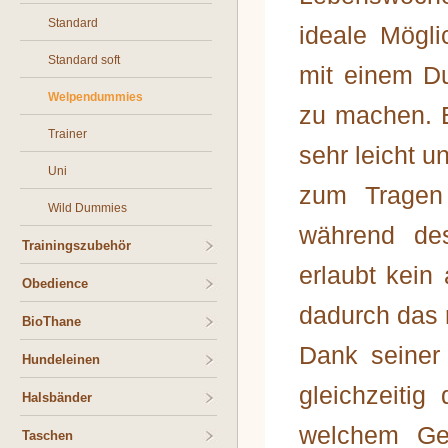
Standard
ideale Mögl
Standard soft
mit einem D
Welpendummies
zu machen. E
Trainer
sehr leicht
Uni
zum Tragen
Wild Dummies
während de
Trainingszubehör
erlaubt kein
Obedience
dadurch das
BioThane
Dank seiner
Hundeleinen
gleichzeitig
Halsbänder
welchem Ge
Taschen