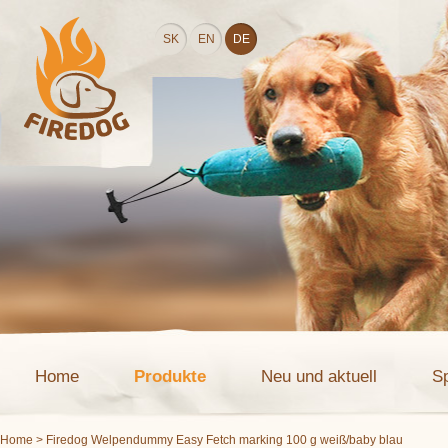
SK
EN
DE
Home
Produkte
Neu und aktuell
S
Home
> Firedog Welpendummy Easy Fetch marking 100 g weiß/baby blau