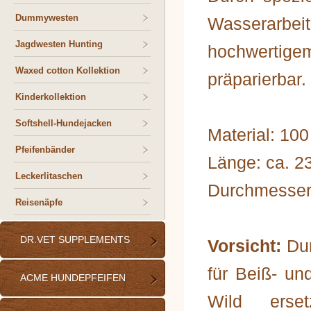
Dummywesten
Wasserarbe
Jagdwesten Hunting
hochwertigem
Waxed cotton Kollektion
präparierbar.
Kinderkollektion
Softshell-Hundejacken
Material: 10
Pfeifenbänder
Länge: ca. 2
Leckerlitaschen
Durchmesser:
Reisenäpfe
DR.VET SUPPLEMENTS
Vorsicht:
Du
für Beiß- un
ACME HUNDEPFEIFEN
Wild erse