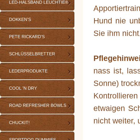
LED-HALSBAND LEUCHTIE®
Apportiertrai
Hund nie un
DOKKEN'S
Sie ihm nich
PETE RICKARD'S
SCHLÜSSELBRETTER
Pflegehinwe
nass ist, las
LEDERPRODUKTE
Sonne) trock
COOL 'N DRY
Kontrolliere
ROAD REFRESHER BOWLS
etwaigen Sc
nicht weiter
CHUCKIT!
SPORTDOG DUMMIES