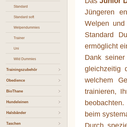
Das
Junior 
Standard
Jüngeren en
Standard soft
Welpen und 
Welpendummies
Standard Du
Trainer
ermöglicht e
Uni
Dank seiner
Wild Dummies
gleichzeitig
Trainingszubehör
welchem Ge
Obedience
trainieren,
BioThane
beobachten. 
Hundeleinen
beim systema
Halsbänder
Taschen
Durch spezie