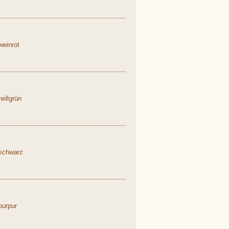
einrot
ellgrün
schwarz
purpur