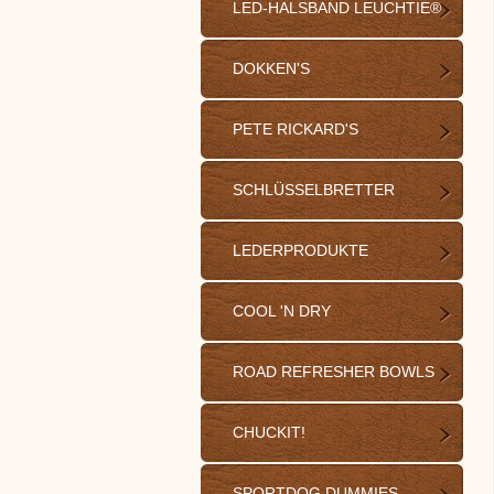
LED-HALSBAND LEUCHTIE®
DOKKEN'S
PETE RICKARD'S
SCHLÜSSELBRETTER
LEDERPRODUKTE
COOL 'N DRY
ROAD REFRESHER BOWLS
CHUCKIT!
SPORTDOG DUMMIES