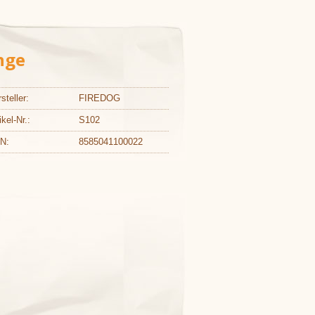
nge
steller:
FIREDOG
ikel-Nr.:
S102
N:
8585041100022