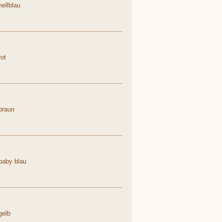
ellblau
ot
braun
baby blau
gelb