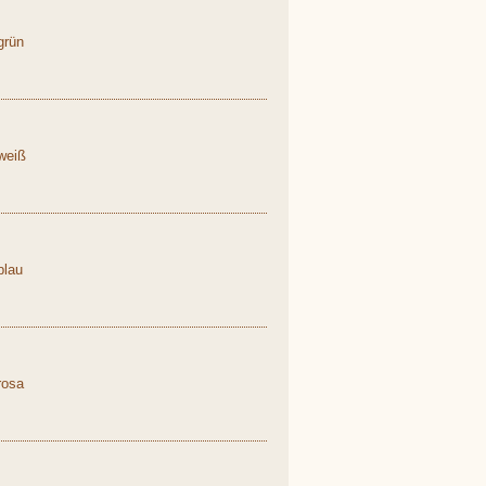
grün
weiß
blau
rosa