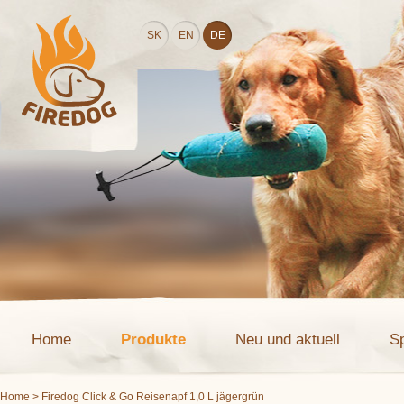
SK
EN
DE
Home
Produkte
Neu und aktuell
S
Home
> Firedog Click & Go Reisenapf 1,0 L jägergrün