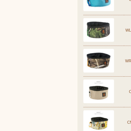
WL
WR
C