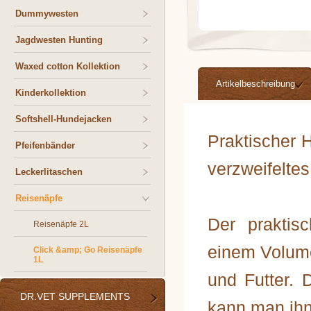
Dummywesten
Jagdwesten Hunting
Waxed cotton Kollektion
Artikelbeschreibung
Kinderkollektion
Softshell-Hundejacken
Praktischer 
Pfeifenbänder
verzweifelte
Leckerlitaschen
Reisenäpfe
Der prakti
Reisenäpfe 2L
einem Volume
Click &amp; Go Reisenäpfe
1L
und Futter. 
DR.VET SUPPLEMENTS
kann man ihn