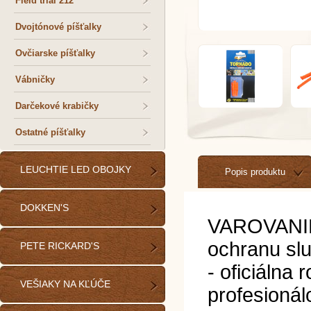
Field trial 212
Dvojtónové píšťalky
Ovčiarske píšťalky
Vábničky
Darčekové krabičky
Ostatné píšťalky
LEUCHTIE LED OBOJKY
Popis produktu
DOKKEN'S
VAROVANIE:
ochranu sl
PETE RICKARD'S
- oficiálna
VEŠIAKY NA KĽÚČE
profesionál