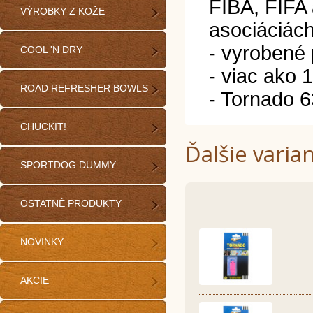
FIBA, FIFA
VÝROBKY Z KOŽE
asociáciác
- vyrobené 
COOL 'N DRY
- viac ako 
ROAD REFRESHER BOWLS
- Tornado 6
CHUCKIT!
Ďalšie varia
SPORTDOG DUMMY
OSTATNÉ PRODUKTY
NOVINKY
AKCIE