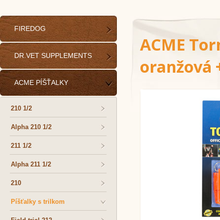
FIREDOG
ACME Torn
DR.VET SUPPLEMENTS
oranžová 
ACME PÍŠŤALKY
210 1/2
Alpha 210 1/2
211 1/2
Alpha 211 1/2
210
Píšťalky s trilkom