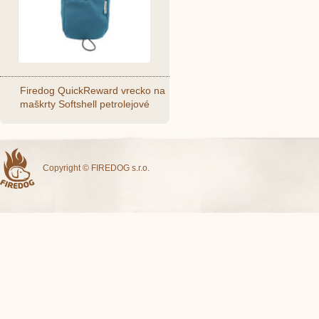
Firedog QuickReward vrecko na
maškrty Softshell petrolejové
Copyright © FIREDOG s.r.o.