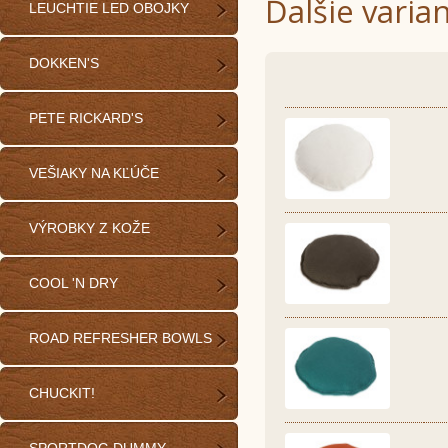
Ďalšie varia
LEUCHTIE LED OBOJKY
DOKKEN'S
PETE RICKARD'S
VEŠIAKY NA KĽÚČE
VÝROBKY Z KOŽE
COOL 'N DRY
ROAD REFRESHER BOWLS
CHUCKIT!