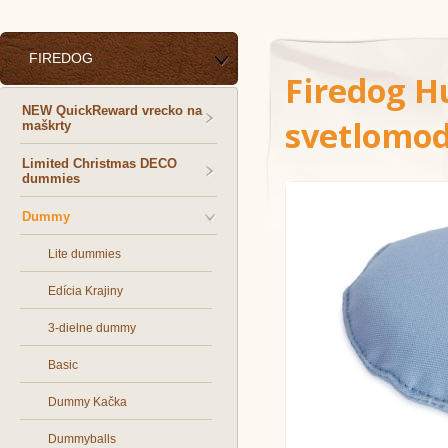
FIREDOG
Firedog H
NEW QuickReward vrecko na
svetlomo
maškrty
Limited Christmas DECO
dummies
Dummy
Lite dummies
Edícia Krajiny
3-dielne dummy
Basic
Dummy Kačka
Dummyballs