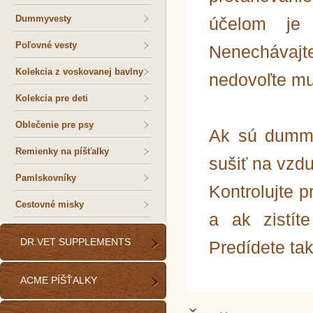
Dummyvesty
účelom je t
Poľovné vesty
Nenecháva
Kolekcia z voskovanej bavlny
nedovoľte mu
Kolekcia pre deti
Oblečenie pre psy
Ak sú dummy
Remienky na píšťalky
sušiť na vzd
Pamlskovníky
Kontrolujte 
Cestovné misky
a ak zistít
DR.VET SUPPLEMENTS
Predídete ta
ACME PÍŠŤALKY