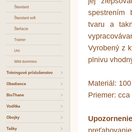
jej zlepšov
Štandard
spestrením 
Štandard soft
tvaru a tak
Šteňacie
vypracovávan
Trainer
Vyrobený z k
Uni
plnivu vhodn
Wild dummies
Tréningové príslušenstvo
Materiál: 10
Obedience
Priemer: cca
BioThane
Vodítka
Upozornen
Obojky
preťahovanie
Tašky