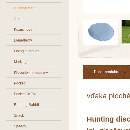
Hunting disc
Junior
Kožušinové
Long-throw
Lining dummies
Marking
Popis produktu
Kľúčenky minidummy
Pocket
vďaka ploché
Pocket Go Toi
Running Rabbit
Snack
Hunting di
Speedy