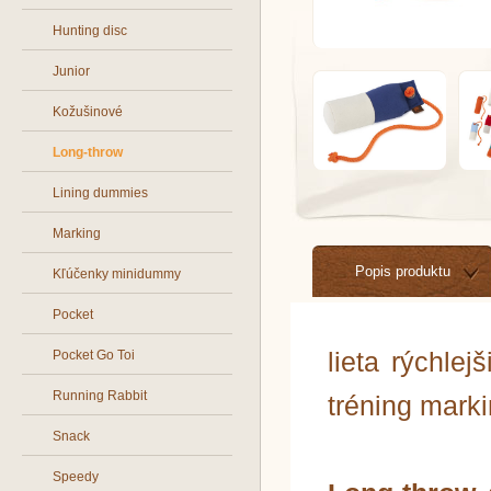
Hunting disc
Junior
Kožušinové
Long-throw
Lining dummies
Marking
Popis produktu
Kľúčenky minidummy
Pocket
lieta rýchle
Pocket Go Toi
Running Rabbit
tréning mark
Snack
Speedy