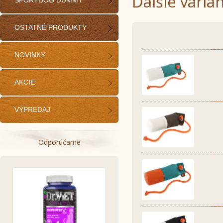
Ďalšie varia
SPORTDOG DUMMY
OSTATNÉ PRODUKTY
NOVINKY
AKCIE
VÝPREDAJ
Odporúčame