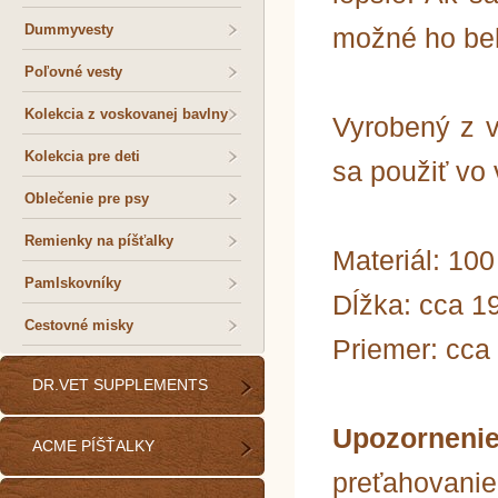
Dummyvesty
možné ho beh
Poľovné vesty
Kolekcia z voskovanej bavlny
Vyrobený z v
Kolekcia pre deti
sa použiť vo
Oblečenie pre psy
Remienky na píšťalky
Materiál: 10
Pamlskovníky
Dĺžka: cca 1
Cestovné misky
Priemer: cca
DR.VET SUPPLEMENTS
Upozornen
ACME PÍŠŤALKY
preťahovanie