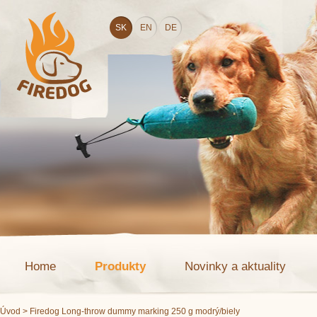
SK
EN
DE
Home
Produkty
Novinky a aktuality
Úvod
> Firedog Long-throw dummy marking 250 g modrý/biely