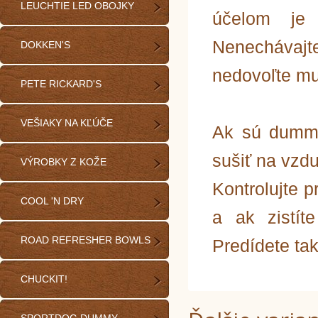
LEUCHTIE LED OBOJKY
účelom je t
Nenecháva
DOKKEN'S
nedovoľte mu
PETE RICKARD'S
VEŠIAKY NA KĽÚČE
Ak sú dummy
sušiť na vzd
VÝROBKY Z KOŽE
Kontrolujte 
COOL 'N DRY
a ak zistít
ROAD REFRESHER BOWLS
Predídete ta
CHUCKIT!