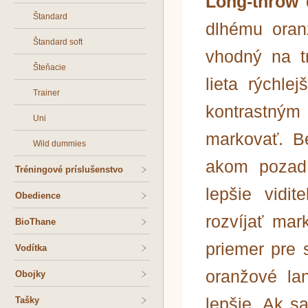
Long-throw
Štandard
dlhému oran
Štandard soft
vhodný na t
Šteňacie
lieta rýchl
Trainer
kontrastným
Uni
markovať. B
Wild dummies
akom pozadí
Tréningové príslušenstvo
lepšie vidi
Obedience
rozvíjať ma
BioThane
priemer pre 
Vodítka
oranžové la
Obojky
lepšie. Ak s
Tašky