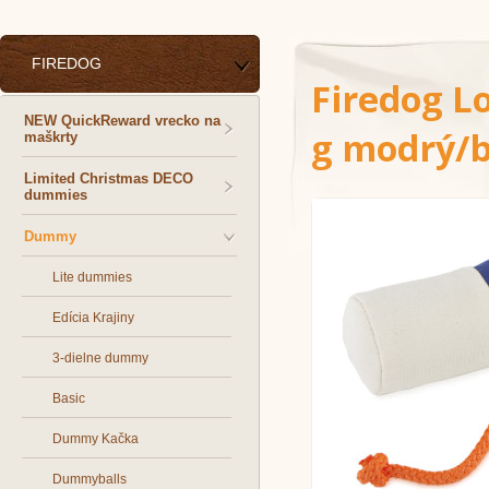
FIREDOG
Firedog 
NEW QuickReward vrecko na
g modrý/b
maškrty
Limited Christmas DECO
dummies
Dummy
Lite dummies
Edícia Krajiny
3-dielne dummy
Basic
Dummy Kačka
Dummyballs