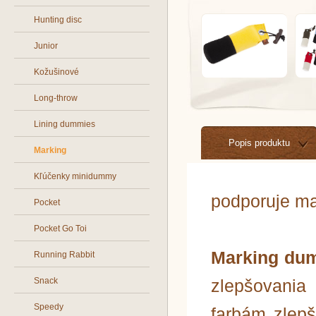
Hunting disc
Junior
Kožušinové
Long-throw
Lining dummies
Popis produktu
Marking
Kľúčenky minidummy
podporuje ma
Pocket
Pocket Go Toi
Marking du
Running Rabbit
Snack
zlepšovania
Speedy
farbám zlep