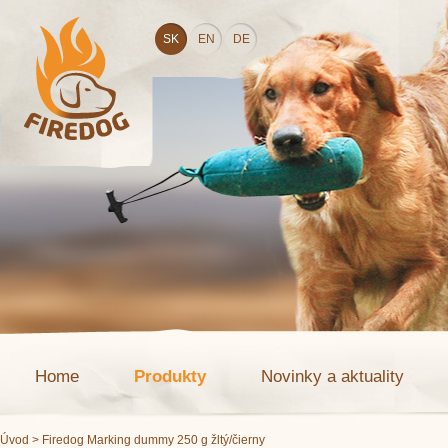
SK
EN
DE
Home
Produkty
Novinky a aktuality
Úvod
> Firedog Marking dummy 250 g žltý/čierny