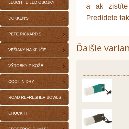
LEUCHTIE LED OBOJKY
a ak zistít
Predídete ta
DOKKEN'S
PETE RICKARD'S
Ďalšie varia
VEŠIAKY NA KĽÚČE
VÝROBKY Z KOŽE
COOL 'N DRY
ROAD REFRESHER BOWLS
CHUCKIT!