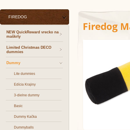
FIREDOG
Firedog M
NEW QuickReward vrecko na
maškrty
Limited Christmas DECO
dummies
Dummy
Lite dummies
Edícia Krajiny
3-dielne dummy
Basic
Dummy Kačka
Dummyballs