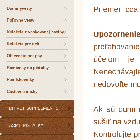
Priemer: cca
Dummyvesty
Poľovné vesty
Kolekcia z voskovanej bavlny
Upozornen
Kolekcia pre deti
preťahovanie
Oblečenie pre psy
účelom je t
Remienky na píšťalky
Nenecháva
Pamlskovníky
nedovoľte mu
Cestovné misky
Ak sú dummy
DR.VET SUPPLEMENTS
sušiť na vzd
ACME PÍŠŤALKY
Kontrolujte 