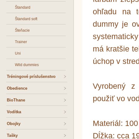
Štandard
ohľadu na t
Štandard soft
dummy je ov
Šteňacie
systematick
Trainer
má kratšie te
Uni
úchop v stred
Wild dummies
Tréningové príslušenstvo
Vyrobený z 
Obedience
použiť vo vo
BioThane
Vodítka
Materiál: 10
Obojky
Dĺžka: cca 1
Tašky