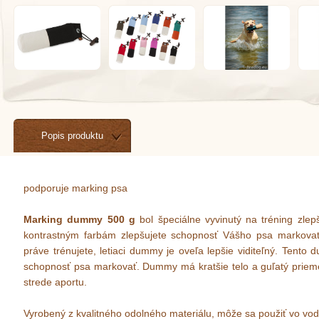
Popis produktu
podporuje marking psa
Marking dummy 500 g
bol špeciálne vyvinutý na tréning zl
kontrastným farbám zlepšujete schopnosť Vášho psa markova
práve trénujete, letiaci dummy je oveľa lepšie viditeľný. Tent
schopnosť psa markovať. Dummy má kratšie telo a guľatý priem
strede aportu.
Vyrobený z kvalitného odolného materiálu, môže sa použiť vo vo