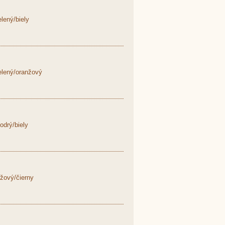
lený/biely
elený/oranžový
drý/biely
žový/čierny