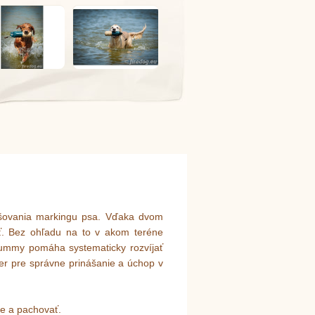
epšovania markingu psa. Vďaka dvom
ť. Bez ohľadu na to v akom teréne
o dummy pomáha systematicky rozvíjať
er pre správne prinášanie a úchop v
de a pachovať.