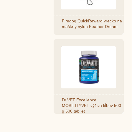
Firedog QuickReward vrecko na
maškrty nylon Feather Dream
Dr.VET Excellence
MOBILITYVET výživa kĺbov 500
g 500 tabliet