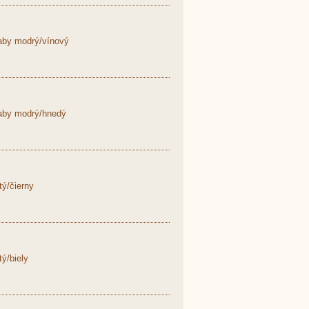
aby modrý/vínový
aby modrý/hnedý
ý/čierny
ý/biely