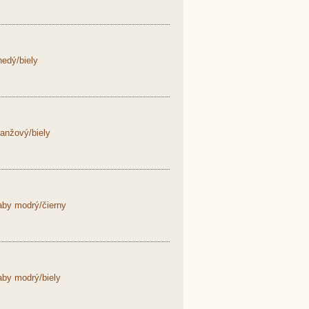
edý/biely
anžový/biely
aby modrý/čierny
by modrý/biely