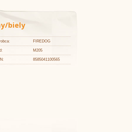
y/biely
robca:
FIREDOG
d:
M205
N:
8585041100565