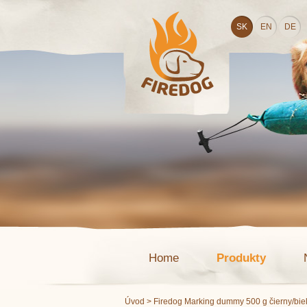
SK
EN
DE
Home
Produkty
Úvod
> Firedog Marking dummy 500 g čierny/bie