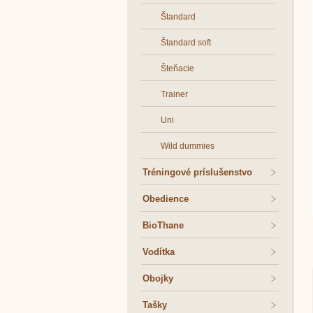
Štandard
Štandard soft
Šteňacie
Trainer
Uni
Wild dummies
Tréningové príslušenstvo
Obedience
BioThane
Vodítka
Obojky
Tašky