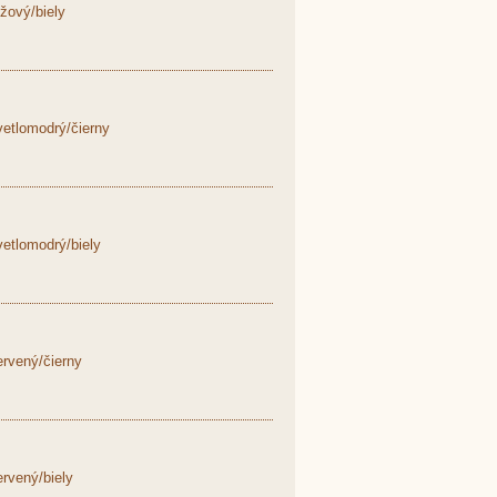
žový/biely
etlomodrý/čierny
etlomodrý/biely
rvený/čierny
rvený/biely