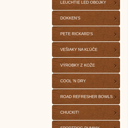
LEUCHTIE LED OBOJKY
DOKKEN'S
PETE RICKARD'S
VEŠIAKY NA KĽÚČE
VÝROBKY Z KOŽE
COOL 'N DRY
ROAD REFRESHER BOWLS
CHUCKIT!