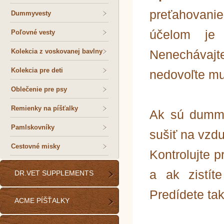
preťahovanie
Dummyvesty
účelom je t
Poľovné vesty
Kolekcia z voskovanej bavlny
Nenecháva
Kolekcia pre deti
nedovoľte mu
Oblečenie pre psy
Remienky na píšťalky
Ak sú dummy
Pamlskovníky
sušiť na vzd
Cestovné misky
Kontrolujte 
a ak zistít
DR.VET SUPPLEMENTS
Predídete ta
ACME PÍŠŤALKY