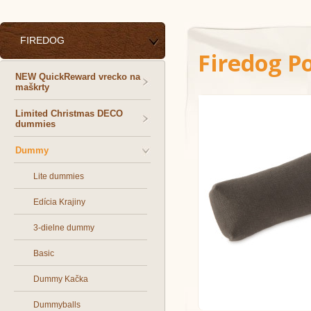
FIREDOG
Firedog P
NEW QuickReward vrecko na
maškrty
Limited Christmas DECO
dummies
Dummy
Lite dummies
Edícia Krajiny
3-dielne dummy
Basic
Dummy Kačka
Dummyballs