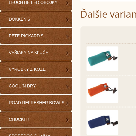
LEUCHTIE LED OBOJKY
Ďalšie varia
DOKKEN'S
PETE RICKARD'S
VEŠIAKY NA KĽÚČE
VÝROBKY Z KOŽE
COOL 'N DRY
ROAD REFRESHER BOWLS
CHUCKIT!