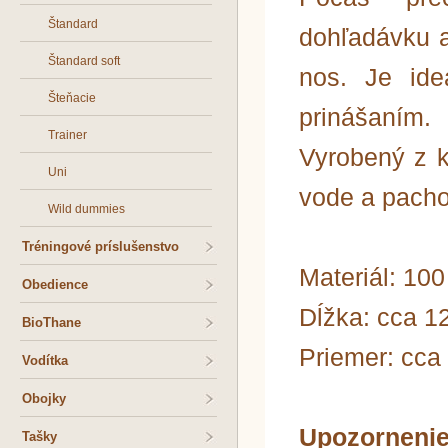
Štandard
dohľadávku a
Štandard soft
nos. Je ide
Šteňacie
prinášaním.
Trainer
Vyrobený z k
Uni
vode a pacho
Wild dummies
Tréningové príslušenstvo
Materiál: 10
Obedience
Dĺžka: cca 1
BioThane
Priemer: cca
Vodítka
Obojky
Upozornen
Tašky