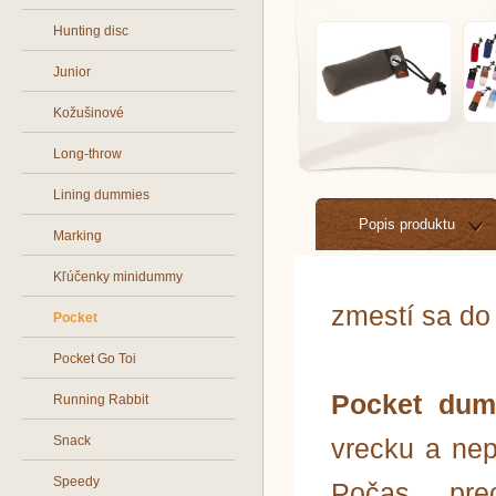
Hunting disc
Junior
Kožušinové
Long-throw
Lining dummies
Popis produktu
Marking
Kľúčenky minidummy
zmestí sa do
Pocket
Pocket Go Toi
Pocket du
Running Rabbit
Snack
vrecku a nep
Speedy
Počas pre