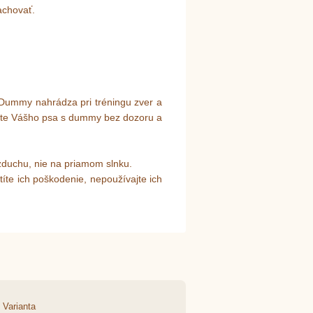
achovať.
Dummy nahrádza pri tréningu zver a
ajte Vášho psa s dummy bez dozoru a
zduchu, nie na priamom slnku.
títe ich poškodenie, nepoužívajte ich
Varianta