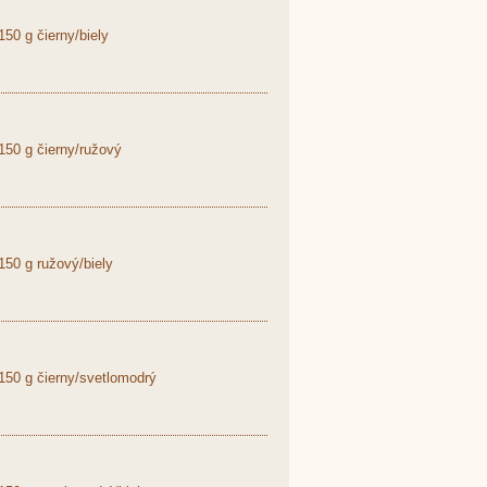
50 g čierny/biely
50 g čierny/ružový
50 g ružový/biely
50 g čierny/svetlomodrý