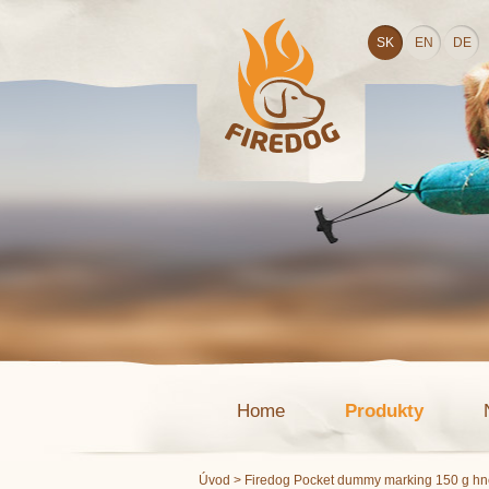
SK
EN
DE
Home
Produkty
Úvod
> Firedog Pocket dummy marking 150 g hne