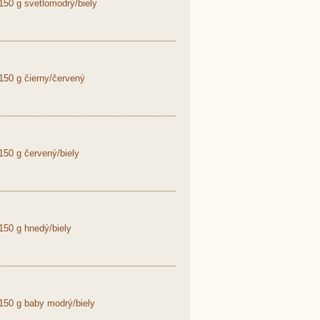
50 g svetlomodrý/biely
50 g čierny/červený
50 g červený/biely
50 g hnedý/biely
50 g baby modrý/biely