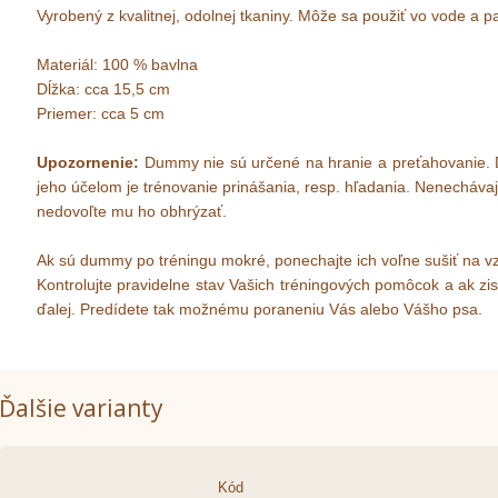
Vyrobený z kvalitnej, odolnej tkaniny. Môže sa použiť vo vode a p
Materiál: 100 % bavlna
Dĺžka: cca 15,5 cm
Priemer: cca 5 cm
Upozornenie:
Dummy nie sú určené na hranie a preťahovanie. 
jeho účelom je trénovanie prinášania, resp. hľadania. Nenecháv
nedovoľte mu ho obhrýzať.
Ak sú dummy po tréningu mokré, ponechajte ich voľne sušiť na v
Kontrolujte pravidelne stav Vašich tréningových pomôcok a ak zis
ďalej. Predídete tak možnému poraneniu Vás alebo Vášho psa.
Ďalšie varianty
Kód