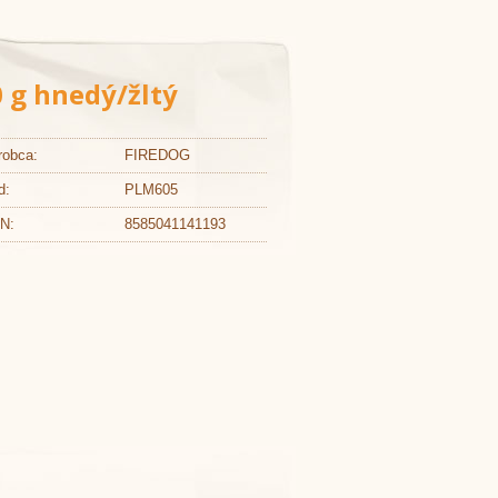
 g hnedý/žltý
robca:
FIREDOG
d:
PLM605
N:
8585041141193