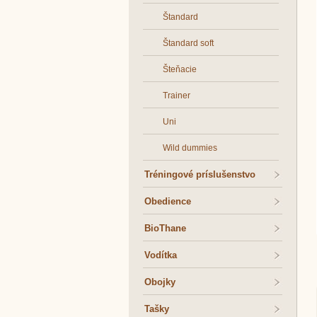
Štandard
Štandard soft
Šteňacie
Trainer
Uni
Wild dummies
Tréningové príslušenstvo
Obedience
BioThane
Vodítka
Obojky
Tašky