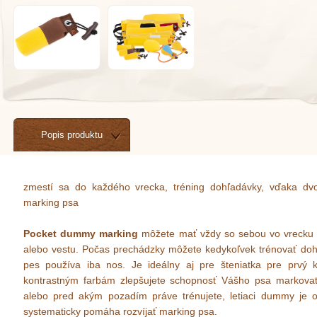
Popis produktu
zmestí sa do každého vrecka, tréning dohľadávky, vďaka dv
marking psa
Pocket dummy marking
môžete mať vždy so sebou vo vrecku 
alebo vestu. Počas prechádzky môžete kedykoľvek trénovať dohľ
pes používa iba nos. Je ideálny aj pre šteniatka pre prvý
kontrastným farbám zlepšujete schopnosť Vášho psa markova
alebo pred akým pozadím práve trénujete, letiaci dummy je o
systematicky pomáha rozvíjať marking psa.