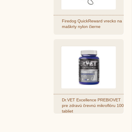
Firedog QuickReward vrecko na
maškrty nylon čierne
Dr.VET Excellence PREBIOVET
pre zdravú črevnú mikroflóru 100
tabliet