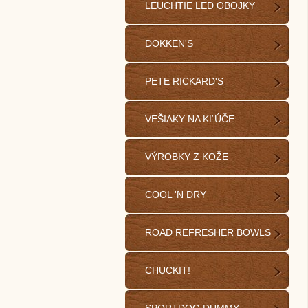
LEUCHTIE LED OBOJKY
DOKKEN'S
PETE RICKARD'S
VEŠIAKY NA KĽÚČE
VÝROBKY Z KOŽE
COOL 'N DRY
ROAD REFRESHER BOWLS
CHUCKIT!