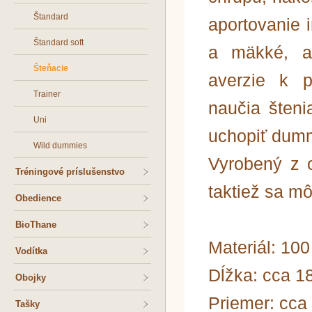
Štandard
aportovanie 
Štandard soft
a mäkké, a 
Šteňacie
averzie k p
Trainer
naučia šten
Uni
uchopiť dumm
Wild dummies
Vyrobený z 
Tréningové príslušenstvo
taktiež sa m
Obedience
BioThane
Materiál: 10
Vodítka
Dĺžka: cca 1
Obojky
Priemer: cca
Tašky