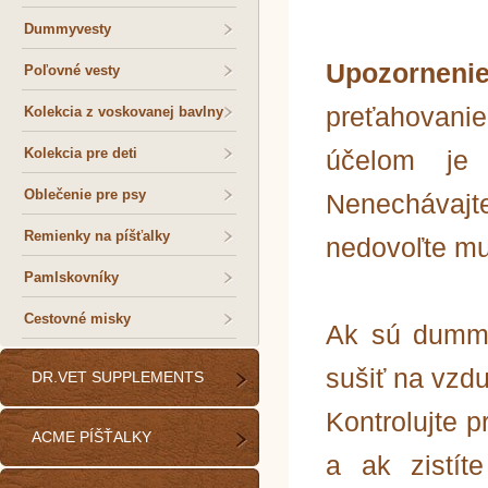
Dummyvesty
Upozornen
Poľovné vesty
preťahovanie
Kolekcia z voskovanej bavlny
Kolekcia pre deti
účelom je t
Oblečenie pre psy
Nenecháva
Remienky na píšťalky
nedovoľte mu
Pamlskovníky
Cestovné misky
Ak sú dummy
sušiť na vzd
DR.VET SUPPLEMENTS
Kontrolujte 
ACME PÍŠŤALKY
a ak zistít