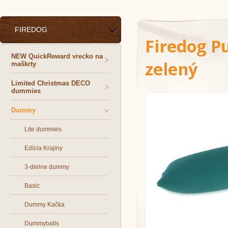
FIREDOG
Firedog P
NEW QuickReward vrecko na
zelený
maškrty
Limited Christmas DECO
dummies
Dummy
Lite dummies
Edícia Krajiny
3-dielne dummy
Basic
Dummy Kačka
Dummyballs