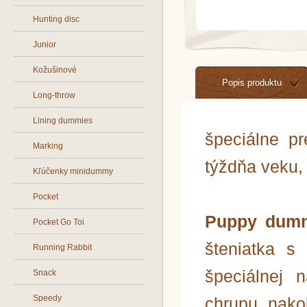
Hunting disc
Junior
Kožušinové
Popis produktu
Long-throw
Lining dummies
špeciálne p
Marking
týždňa veku,
Kľúčenky minidummy
Pocket
Puppy dumm
Pocket Go Toi
šteniatka s
Running Rabbit
špeciálnej 
Snack
Speedy
chrupu, nakoľ