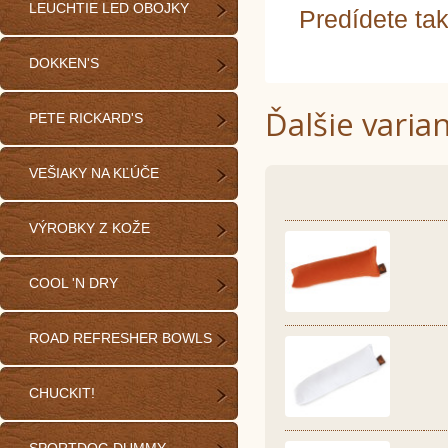
LEUCHTIE LED OBOJKY
Predídete ta
DOKKEN'S
Ďalšie varia
PETE RICKARD'S
VEŠIAKY NA KĽÚČE
VÝROBKY Z KOŽE
COOL 'N DRY
ROAD REFRESHER BOWLS
CHUCKIT!