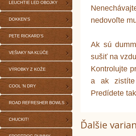
LEUCHTIE LED OBOJKY
Nenecháva
nedovoľte mu
DOKKEN'S
PETE RICKARD'S
Ak sú dummy
VEŠIAKY NA KĽÚČE
sušiť na vzd
Kontrolujte 
VÝROBKY Z KOŽE
a ak zistít
COOL 'N DRY
Predídete ta
ROAD REFRESHER BOWLS
CHUCKIT!
Ďalšie varia