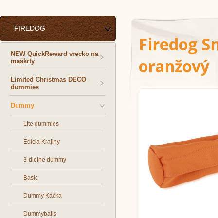
FIREDOG
Firedog S
NEW QuickReward vrecko na
oranžový
maškrty
Limited Christmas DECO
dummies
Dummy
Lite dummies
Edícia Krajiny
3-dielne dummy
Basic
Dummy Kačka
Dummyballs