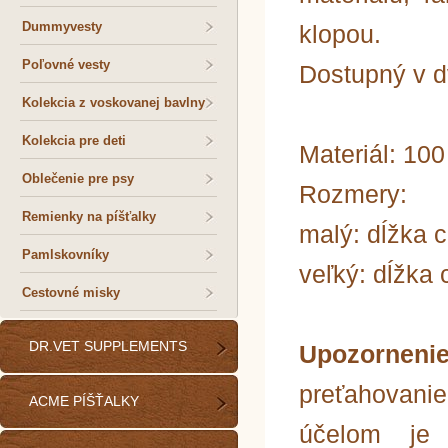
Dummyvesty
klopou.
Poľovné vesty
Dostupný v d
Kolekcia z voskovanej bavlny
Kolekcia pre deti
Materiál: 10
Oblečenie pre psy
Rozmery:
Remienky na píšťalky
malý: dĺžka 
Pamlskovníky
veľký: dĺžka
Cestovné misky
DR.VET SUPPLEMENTS
Upozornen
preťahovanie
ACME PÍŠŤALKY
účelom je t