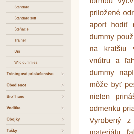
formou výcv
Štandard
priložené od
Štandard soft
aport hodiť 
Šteňacie
dummy použij
Trainer
na kratšiu 
Uni
vnútru a ľa
Wild dummies
dummy napln
Tréningové príslušenstvo
môže byť pe
Obedience
nielen prin
BioThane
odmenku pria
Vodítka
Vyrobený z 
Obojky
materiálu, ľ
Tašky