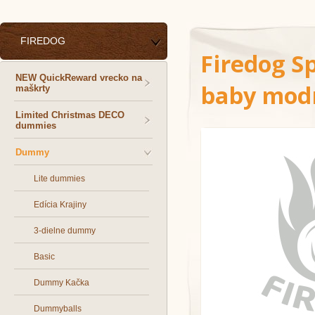
FIREDOG
Firedog S
NEW QuickReward vrecko na
baby mod
maškrty
Limited Christmas DECO
dummies
Dummy
Lite dummies
Edícia Krajiny
3-dielne dummy
Basic
Dummy Kačka
Dummyballs