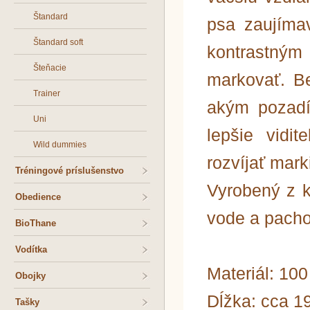
Štandard
psa zaujíma
Štandard soft
kontrastným
Šteňacie
markovať. B
Trainer
akým pozadí
Uni
lepšie vidi
Wild dummies
rozvíjať mark
Tréningové príslušenstvo
Vyrobený z k
Obedience
vode a pacho
BioThane
Vodítka
Materiál: 10
Obojky
Dĺžka: cca 1
Tašky