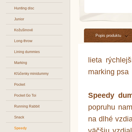
Hunting disc
Junior
Kožušinové
Popis produktu
Long-throw
Lining dummies
lieta rýchle
Marking
marking psa
Kľúčenky minidummy
Pocket
Speedy dum
Pocket Go Toi
popruhu nami
Running Rabbit
na dlhé vzdi
Snack
Speedy
väčšiu vzdial