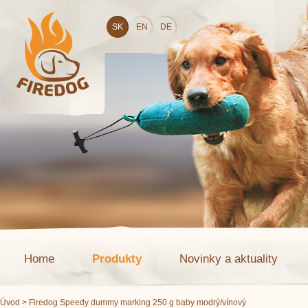
SK
EN
DE
Home
Produkty
Novinky a aktuality
Úvod
> Firedog Speedy dummy marking 250 g baby modrý/vínový