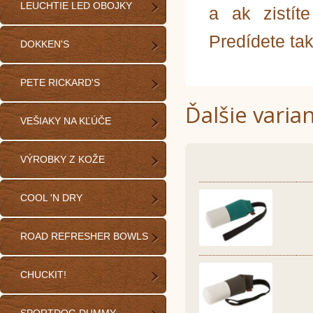
LEUCHTIE LED OBOJKY
a ak zistít
Predídete ta
DOKKEN'S
PETE RICKARD'S
Ďalšie varia
VEŠIAKY NA KĽÚČE
VÝROBKY Z KOŽE
COOL 'N DRY
ROAD REFRESHER BOWLS
CHUCKIT!