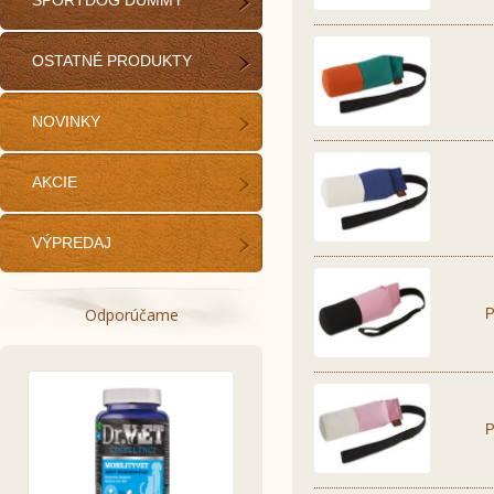
SPORTDOG DUMMY
OSTATNÉ PRODUKTY
NOVINKY
AKCIE
VÝPREDAJ
Odporúčame
P
P