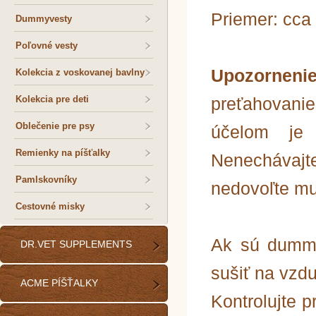
Priemer: cca
Dummyvesty
Poľovné vesty
Upozornen
Kolekcia z voskovanej bavlny
Kolekcia pre deti
preťahovanie
Oblečenie pre psy
účelom je t
Remienky na píšťalky
Nenecháva
Pamlskovníky
nedovoľte mu
Cestovné misky
Ak sú dummy
DR.VET SUPPLEMENTS
sušiť na vzd
ACME PÍŠŤALKY
Kontrolujte 