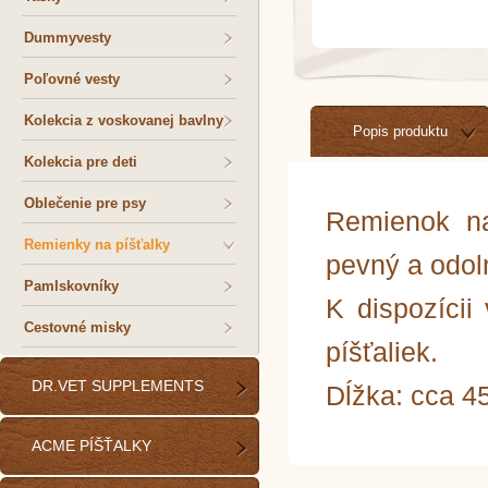
Dummyvesty
Poľovné vesty
Kolekcia z voskovanej bavlny
Popis produktu
Kolekcia pre deti
Oblečenie pre psy
Remienok na
Remienky na píšťalky
pevný a odol
Pamlskovníky
K dispozícii
Cestovné misky
píšťaliek.
DR.VET SUPPLEMENTS
Dĺžka: cca 4
ACME PÍŠŤALKY