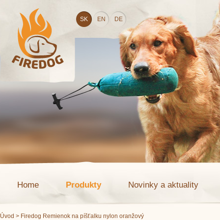
SK
EN
DE
Home
Produkty
Novinky a aktuality
Úvod
> Firedog Remienok na píšťalku nylon oranžový