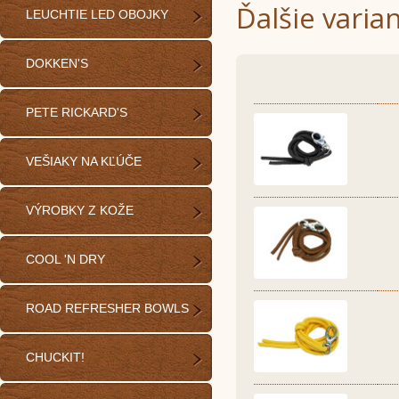
Ďalšie varia
LEUCHTIE LED OBOJKY
DOKKEN'S
PETE RICKARD'S
VEŠIAKY NA KĽÚČE
VÝROBKY Z KOŽE
COOL 'N DRY
ROAD REFRESHER BOWLS
CHUCKIT!