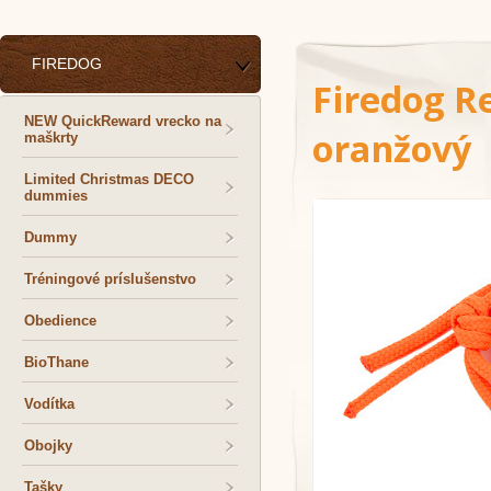
FIREDOG
Firedog R
NEW QuickReward vrecko na
oranžový
maškrty
Limited Christmas DECO
dummies
Dummy
Tréningové príslušenstvo
Obedience
BioThane
Vodítka
Obojky
Tašky