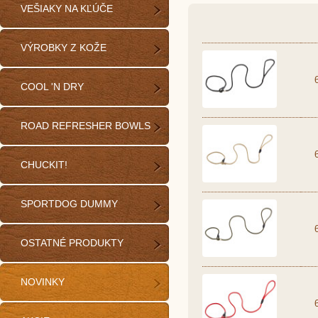
VEŠIAKY NA KĽÚČE
VÝROBKY Z KOŽE
COOL 'N DRY
ROAD REFRESHER BOWLS
CHUCKIT!
SPORTDOG DUMMY
OSTATNÉ PRODUKTY
NOVINKY