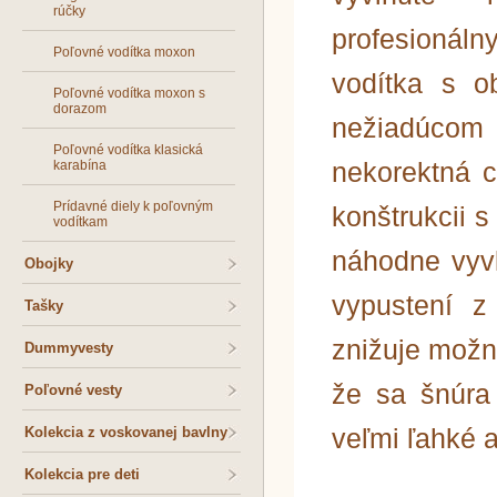
rúčky
profesionál
Poľovné vodítka moxon
vodítka s o
Poľovné vodítka moxon s
dorazom
nežiadúcom
Poľovné vodítka klasická
nekorektná c
karabína
Prídavné diely k poľovným
konštrukcii
vodítkam
náhodne vyvl
Obojky
vypustení z
Tašky
znižuje možn
Dummyvesty
že sa šnúra
Poľovné vesty
veľmi ľahké 
Kolekcia z voskovanej bavlny
Kolekcia pre deti