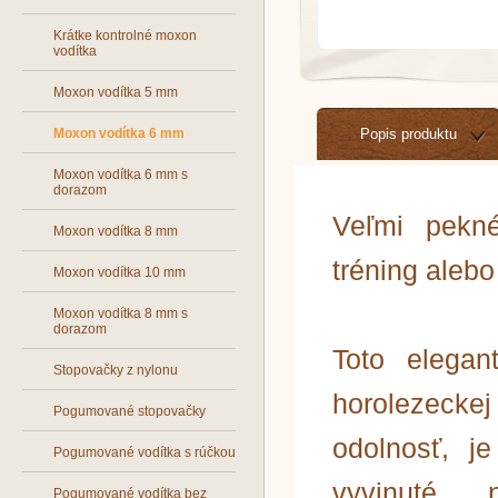
Krátke kontrolné moxon
vodítka
Moxon vodítka 5 mm
Moxon vodítka 6 mm
Popis produktu
Moxon vodítka 6 mm s
dorazom
Veľmi pekné
Moxon vodítka 8 mm
tréning alebo
Moxon vodítka 10 mm
Moxon vodítka 8 mm s
dorazom
Toto elegan
Stopovačky z nylonu
horolezecke
Pogumované stopovačky
odolnosť, j
Pogumované vodítka s rúčkou
vyvinuté 
Pogumované vodítka bez