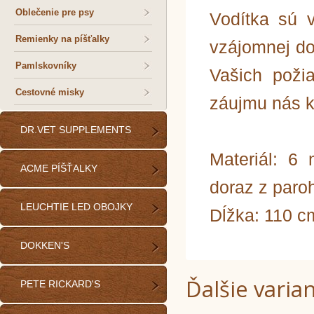
Oblečenie pre psy
Vodítka sú 
Remienky na píšťalky
vzájomnej d
Pamlskovníky
Vašich požia
Cestovné misky
záujmu nás k
DR.VET SUPPLEMENTS
Materiál: 6
ACME PÍŠŤALKY
doraz z paro
LEUCHTIE LED OBOJKY
Dĺžka: 110 c
DOKKEN'S
Ďalšie varia
PETE RICKARD'S