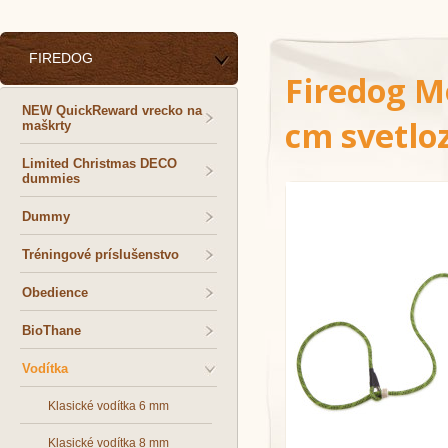
FIREDOG
Firedog M
NEW QuickReward vrecko na
cm svetlo
maškrty
Limited Christmas DECO
dummies
Dummy
Tréningové príslušenstvo
Obedience
BioThane
Vodítka
Klasické vodítka 6 mm
Klasické vodítka 8 mm