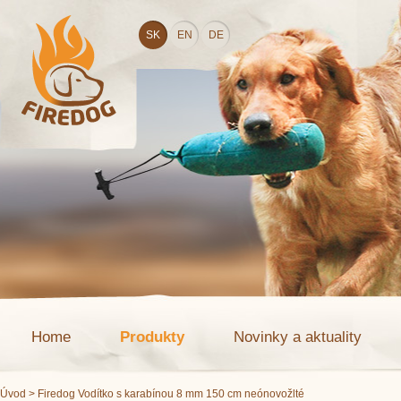
SK
EN
DE
Home
Produkty
Novinky a aktuality
Úvod
> Firedog Vodítko s karabínou 8 mm 150 cm neónovožlté