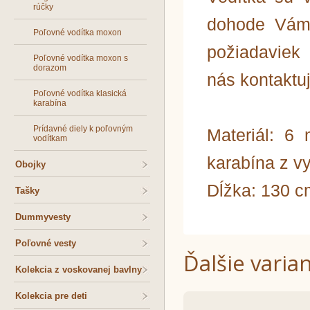
rúčky
dohode Vám 
Poľovné vodítka moxon
požiadaviek 
Poľovné vodítka moxon s
dorazom
nás kontaktuj
Poľovné vodítka klasická
karabína
Prídavné diely k poľovným
Materiál: 6
vodítkam
karabína z v
Obojky
Dĺžka: 130 c
Tašky
Dummyvesty
Poľovné vesty
Ďalšie varia
Kolekcia z voskovanej bavlny
Kolekcia pre deti