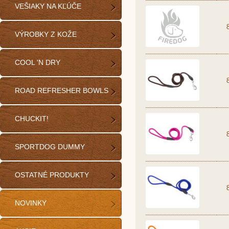
VEŠIAKY NA KĽÚČE
VÝROBKY Z KOŽE
COOL 'N DRY
ROAD REFRESHER BOWLS
CHUCKIT!
SPORTDOG DUMMY
OSTATNÉ PRODUKTY
NOVINKY