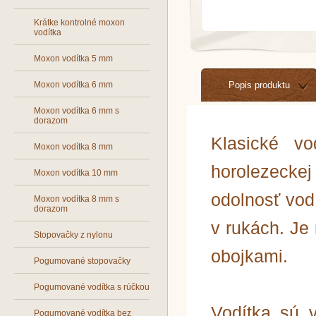
Krátke kontrolné moxon
vodítka
Moxon vodítka 5 mm
Moxon vodítka 6 mm
Popis produktu
Moxon vodítka 6 mm s
dorazom
Klasické vo
Moxon vodítka 8 mm
horolezeckej
Moxon vodítka 10 mm
odolnosť vod
Moxon vodítka 8 mm s
dorazom
v rukách. Je
Stopovačky z nylonu
obojkami.
Pogumované stopovačky
Pogumované vodítka s rúčkou
Vodítka sú 
Pogumované vodítka bez