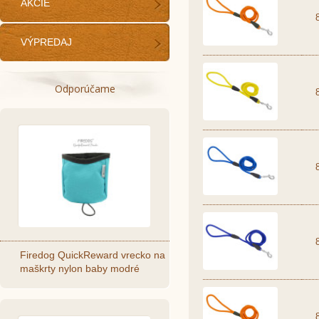
AKCIE
VÝPREDAJ
Odporúčame
Firedog QuickReward vrecko na
maškrty nylon baby modré