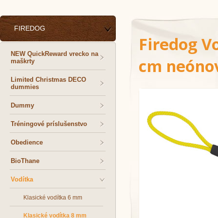
FIREDOG
Firedog V
NEW QuickReward vrecko na
cm neónov
maškrty
Limited Christmas DECO
dummies
Dummy
Tréningové príslušenstvo
Obedience
BioThane
Vodítka
Klasické vodítka 6 mm
Klasické vodítka 8 mm