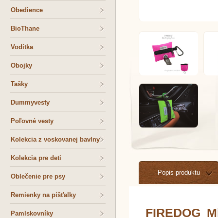
Obedience
BioThane
Vodítka
Obojky
Tašky
Dummyvesty
Poľovné vesty
Kolekcia z voskovanej bavlny
Kolekcia pre deti
Popis produktu
Oblečenie pre psy
Remienky na píšťalky
FIREDOG Mi
Pamlskovníky