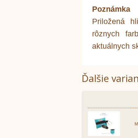
Poznámka
Priložená h
rôznych far
aktuálnych s
Ďalšie varia
M