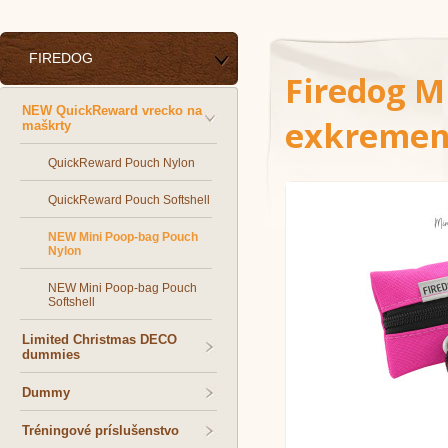
FIREDOG
Firedog M
NEW QuickReward vrecko na
exkrement
maškrty
QuickReward Pouch Nylon
QuickReward Pouch Softshell
NEW Mini Poop-bag Pouch
Nylon
NEW Mini Poop-bag Pouch
Softshell
Limited Christmas DECO
dummies
Dummy
Tréningové príslušenstvo