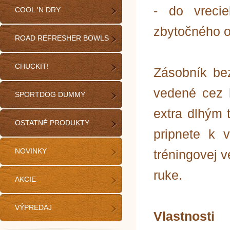
- do vreci
COOL 'N DRY
zbytočného o
ROAD REFRESHER BOWLS
CHUCKIT!
Zásobník be
vedené cez 
SPORTDOG DUMMY
extra dlhým 
OSTATNÉ PRODUKTY
pripnete k 
NOVINKY
tréningovej 
ruke.
AKCIE
VÝPREDAJ
Vlastnosti