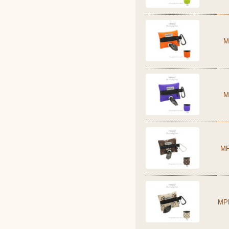
M
M
MP
MP