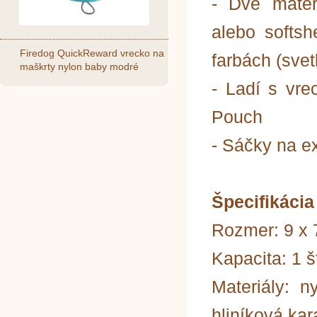
- Dve mater
alebo softsh
Firedog QuickReward vrecko na
farbách (svet
maškrty nylon baby modré
- Ladí s vr
Pouch
- Sáčky na e
Špecifikácia
Rozmer: 9 x 
Kapacita: 1 š
Materiály: ny
hliníková kar