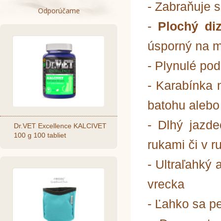
- Zabraňuje 
Odporúčame
-
Plochý diz
úsporný na m
- Plynulé po
- Karabínka 
batohu alebo
- Dlhý jazde
Dr.VET Excellence KALCIVET
100 g 100 tabliet
rukami či v r
- Ultraľahký
vrecka
- Ľahko sa pe