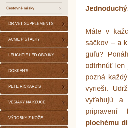
Jednoduchý,
Cestovné misky
DR.VET SUPPLEMENTS
Máte v každ
ACME PÍŠŤALKY
sáčkov – a k
guľu? Ponáh
LEUCHTIE LED OBOJKY
odtrhnúť le
DOKKEN'S
pozná každý 
PETE RICKARD'S
vyrieši. Udr
vyťahujú a 
VEŠIAKY NA KĽÚČE
pripravení
VÝROBKY Z KOŽE
plochému di