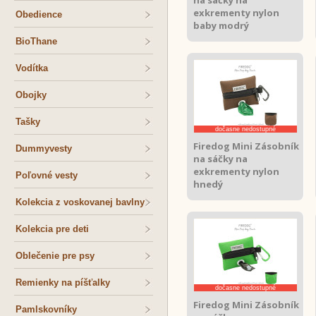
na sáčky na
exkrementy nylon
Obedience
baby modrý
BioThane
Vodítka
Obojky
Tašky
dočasne nedostupné
Firedog Mini Zásobník
Dummyvesty
na sáčky na
exkrementy nylon
Poľovné vesty
hnedý
Kolekcia z voskovanej bavlny
Kolekcia pre deti
Oblečenie pre psy
Remienky na píšťalky
dočasne nedostupné
Firedog Mini Zásobník
Pamlskovníky