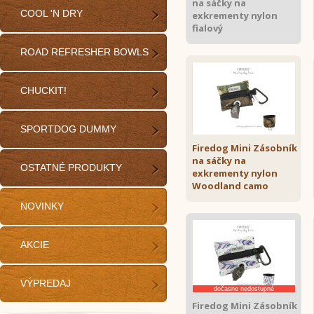
na sáčky na
COOL 'N DRY
exkrementy nylon
fialový
ROAD REFRESHER BOWLS
CHUCKIT!
SPORTDOG DUMMY
Firedog Mini Zásobník
na sáčky na
OSTATNÉ PRODUKTY
exkrementy nylon
Woodland camo
NOVINKY
AKCIE
VÝPREDAJ
dočasne nedostupné
Firedog Mini Zásobník