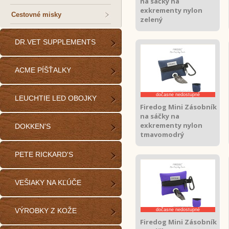
na sáčky na
exkrementy nylon
Cestovné misky
zelený
DR.VET SUPPLEMENTS
ACME PÍŠŤALKY
dočasne nedostupné
LEUCHTIE LED OBOJKY
Firedog Mini Zásobník
na sáčky na
exkrementy nylon
DOKKEN'S
tmavomodrý
PETE RICKARD'S
VEŠIAKY NA KĽÚČE
VÝROBKY Z KOŽE
dočasne nedostupné
Firedog Mini Zásobník