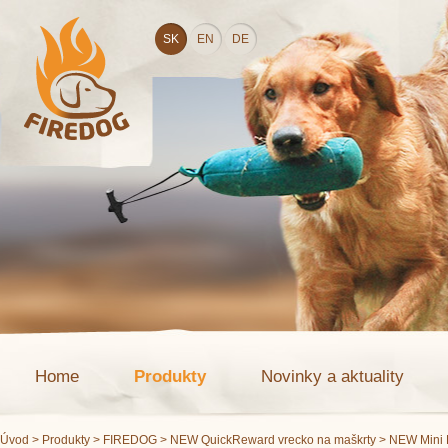
SK
EN
DE
Home
Produkty
Novinky a aktuality
Úvod
>
Produkty
>
FIREDOG
>
NEW QuickReward vrecko na maškrty
> NEW Mini 