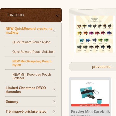
FIREDOG
NEW QuickReward vrecko na
maškrty
QuickReward Pouch Nylon
QuickReward Pouch Softshell
NEW Mini Poop-bag Pouch
Nylon
prevedenie...
NEW Mini Poop-bag Pouch
Softshell
Limited Christmas DECO
dummies
Dummy
dočasne nedostupné
Firedog Mini Zásobník
Tréningové príslušenstvo