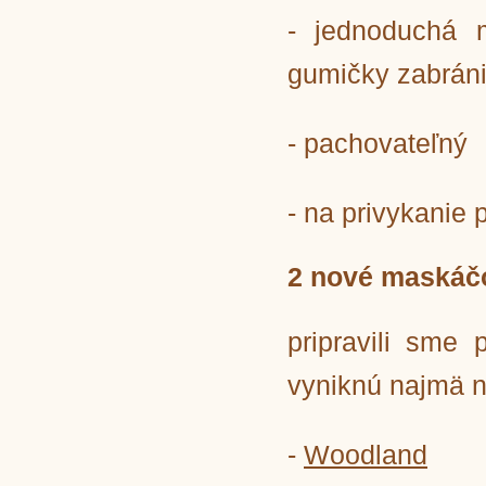
- jednoduchá m
gumičky zabráni
- pachovateľný
- na privykanie 
2 nové maskáčo
pripravili sme
vyniknú najmä 
-
Woodland