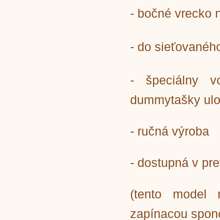
- b
očné vrecko n
- do
sieťovaného
- špeciálny v
dummytašky ulož
- ručná výroba
- dostupná v pr
(tento model 
zapínacou spono