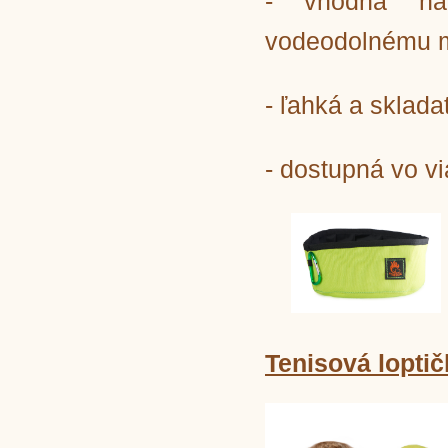
- vhodná na
vodeodolnému m
- ľahká a sklad
- dostupná vo v
Tenisová lopti