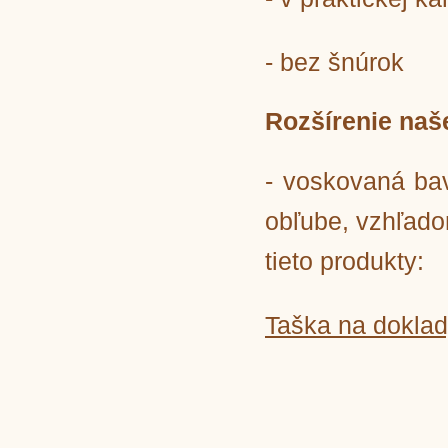
- bez šnúrok
Rozšírenie naš
- voskovaná bav
obľube, vzhľado
tieto produkty:
Taška na dokla