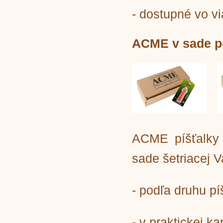
- dostupné vo v
ACME v sade po
ACME píšťalky 
sade šetriacej 
- podľa druhu p
- v praktickej k