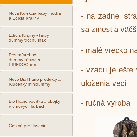
Nová Kolekcia baby modrá
- n
a zadnej str
a Edícia Krajiny
sa zmestia väčš
Edícia Krajiny - farby
dummy trochu inak
- malé vrecko na
Pestrofarebný
dummytréning s
FIREDOG-om
- vzadu
je ešte
Nové BioThane produkty a
uloženia vecí
Kľúčenky minidummy
- ručná výroba
BioThane vodítka a obojky
v 6 nových farbách
Čestné prehlásenie