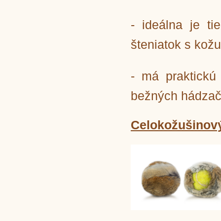
- ideálna je t
šteniatok s kož
- má praktickú
bežných hádza
Celokožušinový