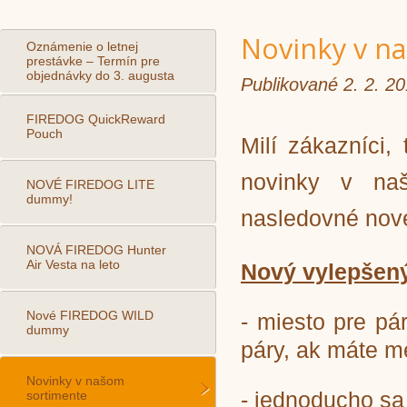
Novinky v n
Oznámenie o letnej
prestávke – Termín pre
objednávky do 3. augusta
Publikované 2. 2. 2
FIREDOG QuickReward
Pouch
Milí zákazníci,
novinky v na
NOVÉ FIREDOG LITE
dummy!
nasledovné nové
NOVÁ FIREDOG Hunter
Air Vesta na leto
Nový vylepšený
Nové FIREDOG WILD
- miesto pre pá
dummy
páry, ak máte m
Novinky v našom
- jednoducho sa
sortimente