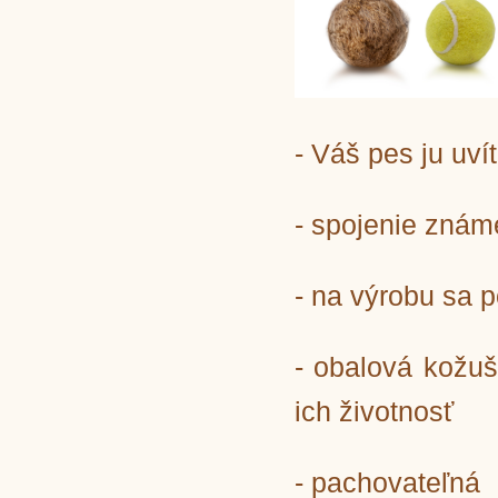
- Váš pes ju uv
- spojenie znám
- na výrobu sa p
- obalová kožuš
ich životnosť
- pachovateľná