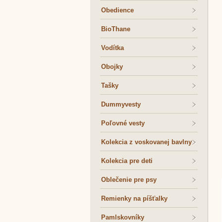
Obedience
BioThane
Vodítka
Obojky
Tašky
Dummyvesty
Poľovné vesty
Kolekcia z voskovanej bavlny
Kolekcia pre deti
Oblečenie pre psy
Remienky na píšťalky
Pamlskovníky