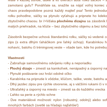
Máte v každej bunde, taške a vo dverách auta rolku sáčkov – a 
zamotanú guľu? Ponáhľate sa, snažíte sa nájsť voľný koniec 
chaos pravdepodobne pozná každý majiteľ psa! Tento jednoduch
rolku pohodlne, sáčky sa plynulo vyťahujú a pripnete ho kdeko
zbytočného chaosu. br />Vďaka
plochému dizajnu
sa zásobník ľ
malých priehradok, na kľúče – bez zbytočného objemu a bez toho
Zásobník bezpečne uchová štandardnú rolku, sáčky sú vedené ce
zips (s extra dlhým ťaháčikom pre ľahký úchop). Karabínkou h
nohavíc, batohu či tréningovej veste – všade tam, kde ho potrebu
Vlastnosti
- Zabraňuje samovoľnému odvíjaniu rolky a neporiadku
-
Plochý dizajn
– zmestí sa kamkoľvek, nenápadný a úsporný na
- Plynulé podávanie cez hrdzi odolné očko
- Karabínka na pripnutie k vôdzke, kľúčom, taške, veste, batohu 
- Dlhý jazdec zipsu pre rýchle otvorenie, aj s väčšími rukami či v 
- Ultraľahký a úsporný na miesto – zmestí sa do každého vrecka
- Ľahko sa perie a rýchlo schne
- Dve materiálové možnosti: nylon (robustný, odolný) alebo softs
mnohých farbách (svetlé sa hľadajú najľahšie!)