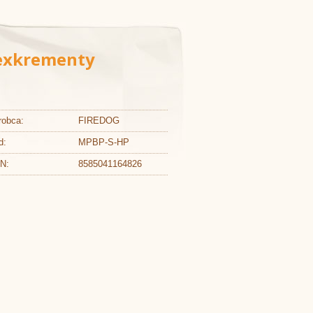
 exkrementy
robca:
FIREDOG
d:
MPBP-S-HP
N:
8585041164826