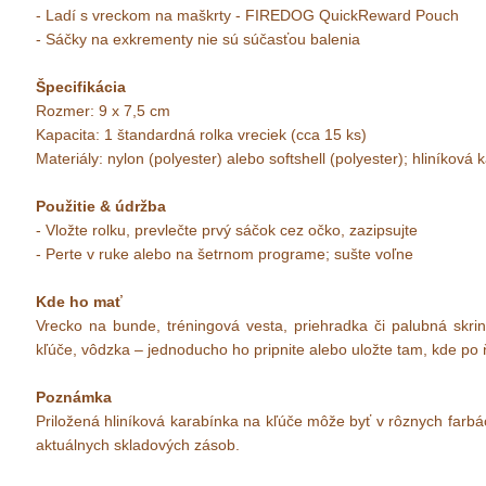
- Ladí s vreckom na maškrty - FIREDOG QuickReward Pouch
- Sáčky na exkrementy nie sú súčasťou balenia
Špecifikácia
Rozmer: 9 x 7,5 cm
Kapacita: 1 štandardná rolka vreciek (cca 15 ks)
Materiály: nylon (polyester) alebo softshell (polyester); hliníková
Použitie & údržba
- Vložte rolku, prevlečte prvý sáčok cez očko, zazipsujte
- Perte v ruke alebo na šetrnom programe; sušte voľne
Kde ho mať
Vrecko na bunde, tréningová vesta, priehradka či palubná skrin
kľúče, vôdzka – jednoducho ho pripnite alebo uložte tam, kde po 
Poznámka
Priložená hliníková karabínka na kľúče môže byť v rôznych farb
aktuálnych skladových zásob.