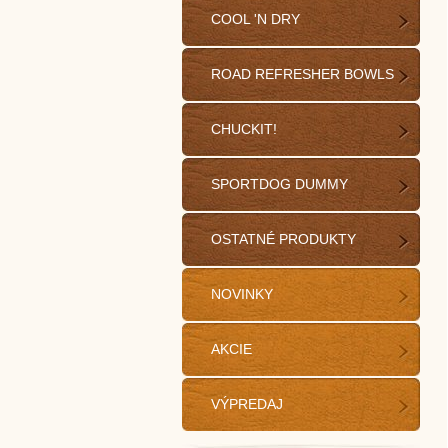
COOL 'N DRY
ROAD REFRESHER BOWLS
CHUCKIT!
SPORTDOG DUMMY
OSTATNÉ PRODUKTY
NOVINKY
AKCIE
VÝPREDAJ