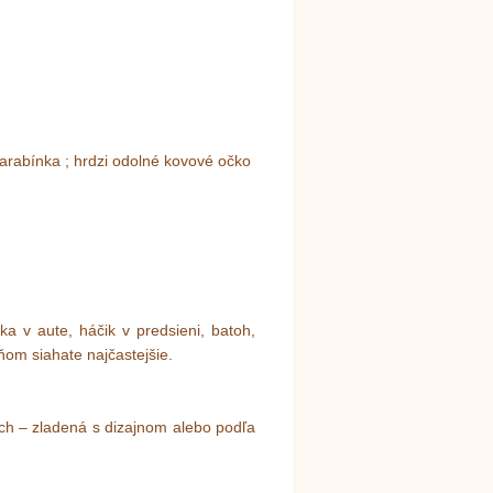
 karabínka ; hrdzi odolné kovové očko
ka v aute, háčik v predsieni, batoh,
ňom siahate najčastejšie.
ách – zladená s dizajnom alebo podľa