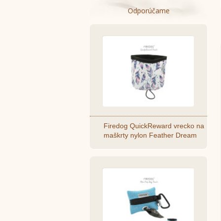
Odporúčame
Firedog QuickReward vrecko na
maškrty nylon Feather Dream