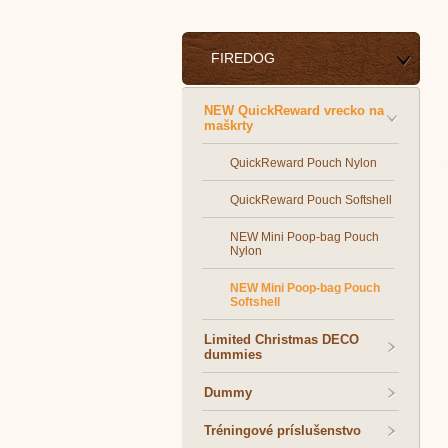
FIREDOG
NEW QuickReward vrecko na
maškrty
QuickReward Pouch Nylon
QuickReward Pouch Softshell
NEW Mini Poop-bag Pouch
Nylon
NEW Mini Poop-bag Pouch
Softshell
Limited Christmas DECO
dummies
Dummy
Tréningové príslušenstvo