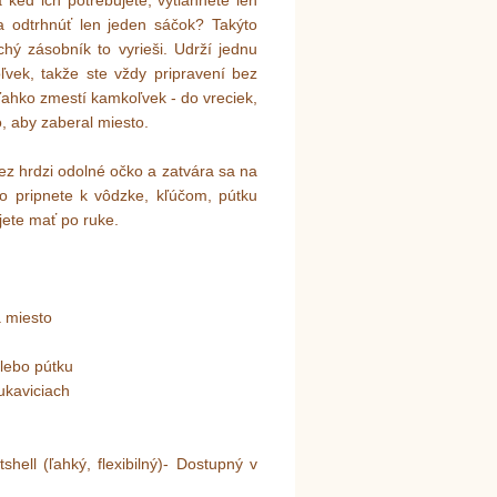
keď ich potrebujete, vytiahnete len
a odtrhnúť len jeden sáčok? Takýto
ý zásobník to vyrieši. Udrží jednu
ľvek, takže ste vždy pripravení bez
ahko zmestí kamkoľvek - do vreciek,
, aby zaberal miesto.
z hrdzi odolné očko a zatvára sa na
o pripnete k vôdzke, kľúčom, pútku
jete mať po ruke.
 miesto
alebo pútku
rukaviciach
hell (ľahký, flexibilný)- Dostupný v