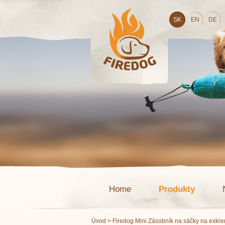
SK
EN
DE
Home
Produkty
Úvod
> Firedog Mini Zásobník na sáčky na exkrem