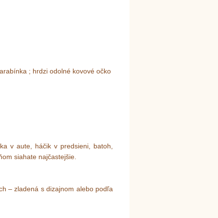
 karabínka ; hrdzi odolné kovové očko
ka v aute, háčik v predsieni, batoh,
ňom siahate najčastejšie.
ách – zladená s dizajnom alebo podľa