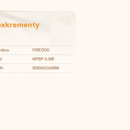
 exkrementy
robca:
FIREDOG
d:
MPBP-S-MB
N:
8585041164888