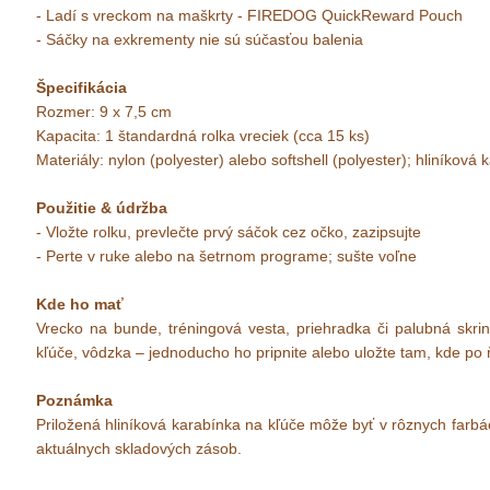
- Ladí s vreckom na maškrty - FIREDOG QuickReward Pouch
- Sáčky na exkrementy nie sú súčasťou balenia
Špecifikácia
Rozmer: 9 x 7,5 cm
Kapacita: 1 štandardná rolka vreciek (cca 15 ks)
Materiály: nylon (polyester) alebo softshell (polyester); hliníková
Použitie & údržba
- Vložte rolku, prevlečte prvý sáčok cez očko, zazipsujte
- Perte v ruke alebo na šetrnom programe; sušte voľne
Kde ho mať
Vrecko na bunde, tréningová vesta, priehradka či palubná skrin
kľúče, vôdzka – jednoducho ho pripnite alebo uložte tam, kde po 
Poznámka
Priložená hliníková karabínka na kľúče môže byť v rôznych farb
aktuálnych skladových zásob.