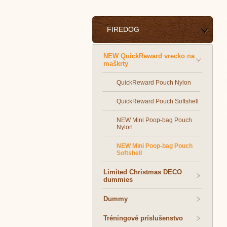
FIREDOG
NEW QuickReward vrecko na
maškrty
QuickReward Pouch Nylon
QuickReward Pouch Softshell
NEW Mini Poop-bag Pouch
Nylon
NEW Mini Poop-bag Pouch
Softshell
Limited Christmas DECO
dummies
Dummy
Tréningové príslušenstvo