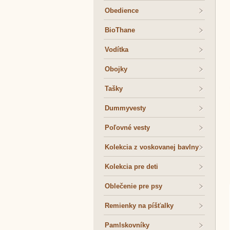
Obedience
BioThane
Vodítka
Obojky
Tašky
Dummyvesty
Poľovné vesty
Kolekcia z voskovanej bavlny
Kolekcia pre deti
Oblečenie pre psy
Remienky na píšťalky
Pamlskovníky