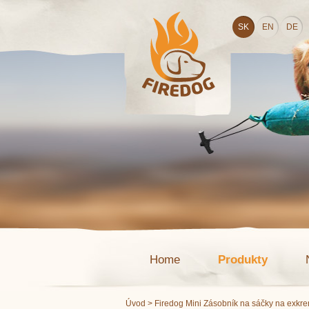
SK
EN
DE
Home
Produkty
Úvod
> Firedog Mini Zásobník na sáčky na exkre