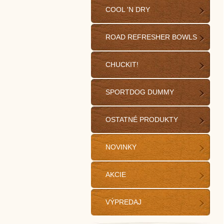
COOL 'N DRY
ROAD REFRESHER BOWLS
CHUCKIT!
SPORTDOG DUMMY
OSTATNÉ PRODUKTY
NOVINKY
AKCIE
VÝPREDAJ