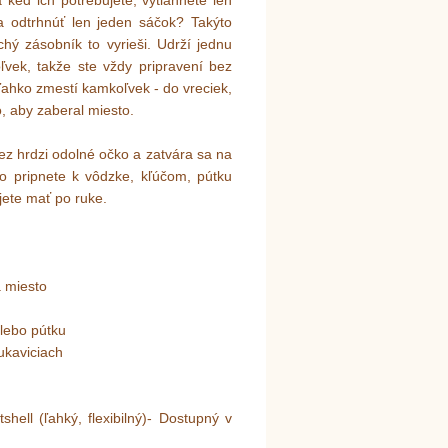
keď ich potrebujete, vytiahnete len
a odtrhnúť len jeden sáčok? Takýto
ý zásobník to vyrieši. Udrží jednu
ľvek, takže ste vždy pripravení bez
ahko zmestí kamkoľvek - do vreciek,
, aby zaberal miesto.
z hrdzi odolné očko a zatvára sa na
o pripnete k vôdzke, kľúčom, pútku
jete mať po ruke.
 miesto
alebo pútku
rukaviciach
hell (ľahký, flexibilný)- Dostupný v