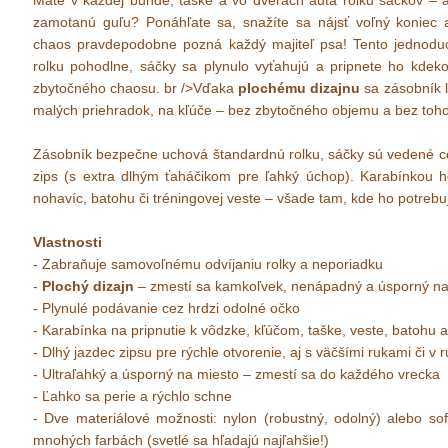
Máte v každej bunde, taške a vo dverách auta rolku sáčkov – a 
zamotanú guľu? Ponáhľate sa, snažíte sa nájsť voľný koniec 
chaos pravdepodobne pozná každý majiteľ psa! Tento jednoduch
rolku pohodlne, sáčky sa plynulo vyťahujú a pripnete ho kdeko
zbytočného chaosu. br />Vďaka
plochému dizajnu
sa zásobník ľ
malých priehradok, na kľúče – bez zbytočného objemu a bez toho
Zásobník bezpečne uchová štandardnú rolku, sáčky sú vedené ce
zips (s extra dlhým ťaháčikom pre ľahký úchop). Karabínkou h
nohavíc, batohu či tréningovej veste – všade tam, kde ho potrebu
Vlastnosti
- Zabraňuje samovoľnému odvíjaniu rolky a neporiadku
-
Plochý dizajn
– zmestí sa kamkoľvek, nenápadný a úsporný na
- Plynulé podávanie cez hrdzi odolné očko
- Karabínka na pripnutie k vôdzke, kľúčom, taške, veste, batohu 
- Dlhý jazdec zipsu pre rýchle otvorenie, aj s väčšími rukami či v 
- Ultraľahký a úsporný na miesto – zmestí sa do každého vrecka
- Ľahko sa perie a rýchlo schne
- Dve materiálové možnosti: nylon (robustný, odolný) alebo softs
mnohých farbách (svetlé sa hľadajú najľahšie!)